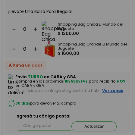
¡Llevate Una Bolsa Para Regalo!
Shopping Bag Chica El Mundo del
－
＋
Juguete
$
1200
,
00
Shopping Bag Grande El Mundo del
－
＋
Juguete
$
1800
,
00
¡Última unidad!
Envío
TURBO
en CABA y GBA
Comprá en las próximas
8h 58m 14s
para recibirlo
HOY
en CABA y GBA.
*Si es feriado, se entrega el siguiente día hábil.
Ver zonas
30 días
para devolver tu compra
Ingresá tu código postal
Actualizar