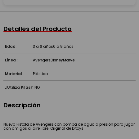
Detalles del Producto
Edad
:
3 a 6 años
6 a 9 años
Línea
:
Avengers
Disney
Marvel
Material
:
Plástico
¿Utiliza Pilas?
:
NO
Descripción
Nueva Pistola de Avengers con bomba de agua a presión para jugar
con amigos al aire libre. Original de Ditoys