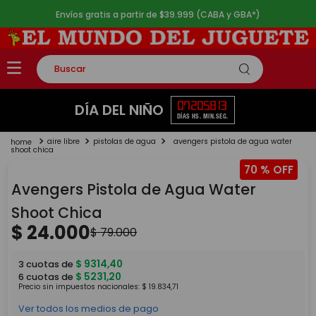
Envíos gratis a partir de $39.999 (CABA y GBA*)
Buscar
TÉRMINOS MÁS BUSCADOS
07
20
58
13
DÍA DEL NIÑO
DÍAS
HS.
MIN.
SEG.
1
.
rompecabezas
aire libre
pistolas de agua
avengers pistola de agua water
2
.
lego
shoot chica
70 %
3
.
peluche
Avengers Pistola de Agua Water
4
.
monopatin
Shoot Chica
5
.
toy story
$
24
.
000
$
79
.
000
$
9314
,
40
3
cuotas de
$
5231
,
20
6
cuotas de
Precio sin impuestos nacionales:
$
19
.
834
,
71
Ver todos los medios de pago