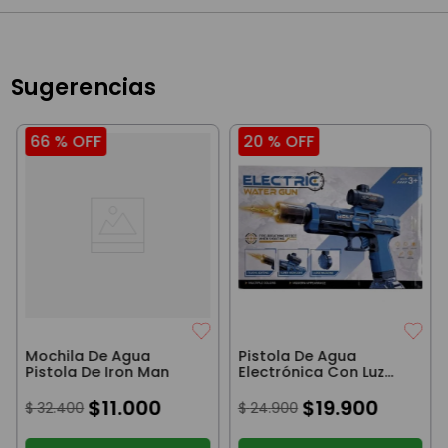
Sugerencias
66 %
OFF
20 %
OFF
Mochila De Agua
Pistola De Agua
Pistola De Iron Man
Electrónica Con Luz
Laser De Largo Alcance
$
11
.
000
Incluye Baterías Y
$
19
.
900
$
32
.
400
$
24
.
900
Cable USB Roja