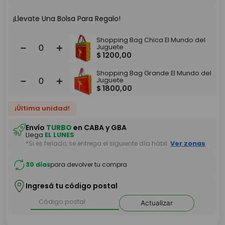
¡Llevate Una Bolsa Para Regalo!
Shopping Bag Chica El Mundo del
－
＋
Juguete
$
1200
,
00
Shopping Bag Grande El Mundo del
－
＋
Juguete
$
1800
,
00
¡Última unidad!
Envío
TURBO
en CABA y GBA
Llega
EL LUNES
*Si es feriado, se entrega el siguiente día hábil.
Ver zonas
30 días
para devolver tu compra
Ingresá tu código postal
Actualizar