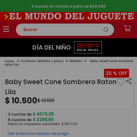
3 cuotas sin interés a partir de $49.999
Buscar
TÉRMINOS MÁS BUSCADOS
08
23
04
41
DÍA DEL NIÑO
DÍAS
HS.
MIN.
SEG.
1
.
rompecabezas
muñecas, bebotes y ponys
bebotes
baby sweet cone sombrero
2
.
lego
raton lila
20 %
3
.
peluche
Baby Sweet Cone Sombrero Raton
4
.
monopatin
Lila
5
.
toy story
$
10
.
500
$
13
.
100
$
4075
,
05
3
cuotas de
$
2288
,
65
6
cuotas de
Precio sin impuestos nacionales:
$
8677
,
69
Ver todos los medios de pago