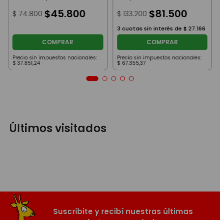
Sorpresas Celeste
Grande Dorado
$
45
.
800
$
81
.
500
$
74
.
800
$
133
.
200
3
cuotas sin interés de
$
27
.
166
COMPRAR
COMPRAR
Precio sin impuestos nacionales:
Precio sin impuestos nacionales:
$
37
.
851
,
24
$
67
.
355
,
37
Últimos visitados
Suscribite y recibí nuestras últimas