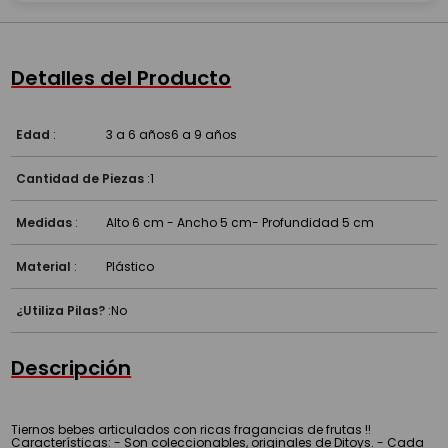
Detalles del Producto
Edad
:
3 a 6 años
6 a 9 años
Cantidad de Piezas
:
1
Medidas
:
Alto 6 cm - Ancho 5 cm- Profundidad 5 cm
Material
:
Plástico
¿Utiliza Pilas?
:
No
Descripción
Tiernos bebes articulados con ricas fragancias de frutas !!
Características: - Son coleccionables, originales de Ditoys. - Cada