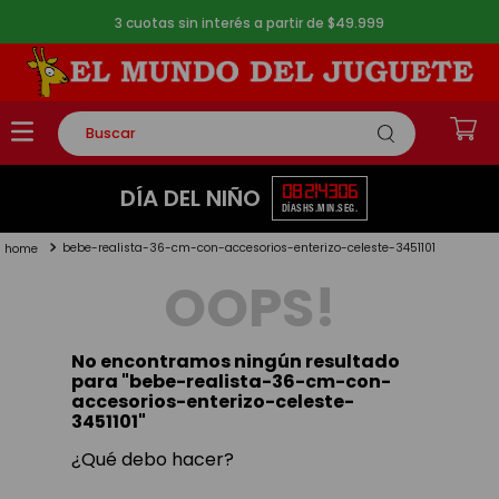
3 cuotas sin interés a partir de $49.999
Buscar
TÉRMINOS MÁS BUSCADOS
08
21
43
05
DÍA DEL NIÑO
DÍAS
HS.
MIN.
SEG.
1
.
rompecabezas
bebe-realista-36-cm-con-accesorios-enterizo-celeste-3451101
2
.
lego
OOPS!
3
.
peluche
4
.
monopatin
No encontramos ningún resultado
5
.
toy story
para "
bebe-realista-36-cm-con-
accesorios-enterizo-celeste-
3451101
"
¿Qué debo hacer?