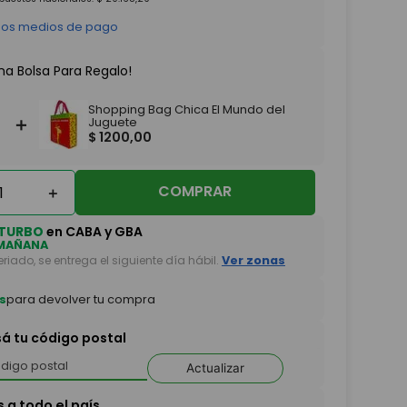
 los medios de pago
na Bolsa Para Regalo!
Shopping Bag Chica El Mundo del
＋
Juguete
$
1200
,
00
COMPRAR
＋
TURBO
en CABA y GBA
MAÑANA
feriado, se entrega el siguiente día hábil.
Ver zonas
s
para devolver tu compra
sá tu código postal
Actualizar