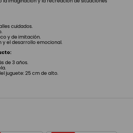
o la imaginación y la recreación de situaciones
alles cuidados.
.
co y de imitación.
 y el desarrollo emocional.
ucto:
 de 3 años.
la.
l juguete: 25 cm de alto.