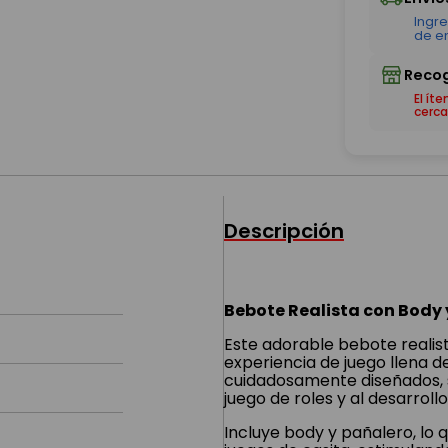
El ít
cerca
Descripción
Bebote Realista con Body 
Este adorable bebote realist
experiencia de juego llena d
cuidadosamente diseñados, su
juego de roles y al desarroll
Incluye body y pañalero, lo