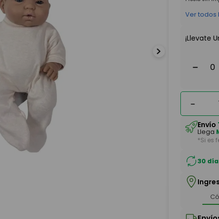
Ver todos
¡Llevate U
－
－
Envío
Llega
*Si es 
30 día
Ingre