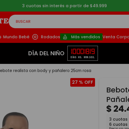
3 cuotas sin interés a partir de $49.999
BUSCAR
CADOS
Mundo Bebé
Rodados
Más vendidos
Venta Corpo
10
00
18
18
DÍA DEL NIÑO
DÍAS
HS.
MIN.
SEG.
ebote realista con body y pañalero 25cm rosa
27 %
Bebot
Pañal
$
24
.
3
cuotas
6
cuotas
Precio sin i