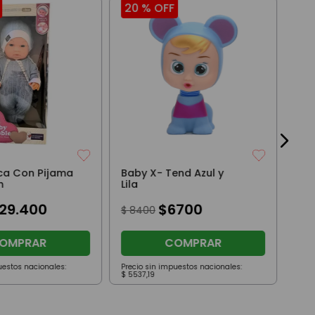
20 %
OFF
20
Bab
Ro
$
9
ca Con Pijama
Baby X- Tend Azul y
m
Lila
29
.
400
$
6700
$
8400
OMPRAR
COMPRAR
uestos nacionales:
Precio sin impuestos nacionales:
Prec
$
5537
,
19
$
62