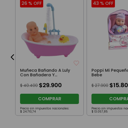
26 %
OFF
43 %
OFF
Muñeca Bañando A Luly
Poppi Mi Pequeñ
Con Bañadera Y
Bebe
Accesorios
$
29
.
900
$
15
.
80
$
40
.
400
$
27
.
900
COMPRAR
COMPR
Precio sin impuestos nacionales:
Precio sin impuestos na
$
24
.
710
,
74
$
13
.
057
,
85