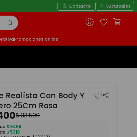
Contacto
Sucursales
rativa
Promociones online
e Realista Con Body Y
ero 25Cm Rosa
400
$
33
.
500
 de
$
9469
 de
$
5318
mpuestos nacionales:
$
20
.
165
,
29