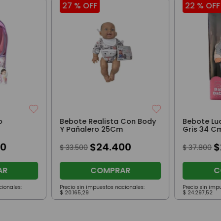
27 %
OFF
22 %
OFF
o
Bebote Realista Con Body
Bebote Lu
Y Pañalero 25Cm
Gris 34 C
0
$
24
.
400
$
$
33
.
500
$
37
.
800
AR
COMPRAR
C
cionales:
Precio sin impuestos nacionales:
Precio sin imp
$
20
.
165
,
29
$
24
.
297
,
52