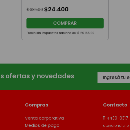
$
24
.
400
$
33
.
500
COMPRAR
Precio sin impuestos nacionales:
$
20
.
165
,
29
as ofertas y novedades
Compras
Contacto
Venta corporativa
11 4430-0317
Medios de pago
atencionalcli