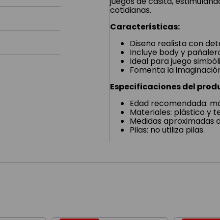
juegos de casita, estimuland
cotidianas.
Características:
Diseño realista con det
Incluye body y pañalero
Ideal para juego simbóli
Fomenta la imaginación
Especificaciones del prod
Edad recomendada: más
Materiales: plástico y te
Medidas aproximadas de
Pilas: no utiliza pilas.