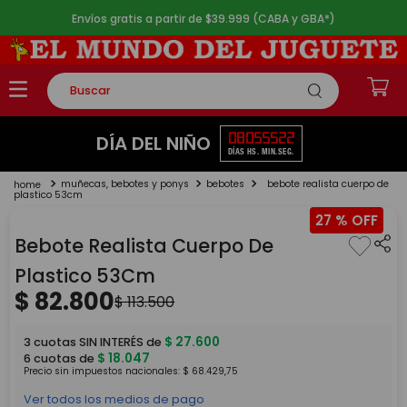
Envíos gratis a partir de $39.999 (CABA y GBA*)
Buscar
TÉRMINOS MÁS BUSCADOS
08
05
55
21
DÍA DEL NIÑO
DÍAS
HS.
MIN.
SEG.
1
.
rompecabezas
muñecas, bebotes y ponys
bebotes
bebote realista cuerpo de
2
.
lego
plastico 53cm
27 %
3
.
peluche
Bebote Realista Cuerpo De
4
.
monopatin
Plastico 53Cm
5
.
toy story
$
82
.
800
$
113
.
500
$
27
.
600
3
cuotas SIN INTERÉS de
$
18
.
047
6
cuotas de
Precio sin impuestos nacionales:
$
68
.
429
,
75
Ver todos los medios de pago