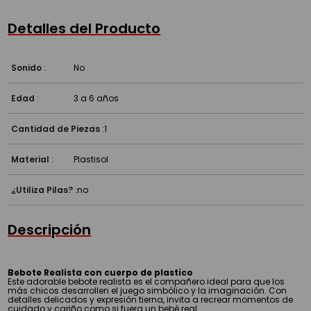
Detalles del Producto
Sonido
:
No
Edad
:
3 a 6 años
Cantidad de Piezas
:
1
Material
:
Plastisol
¿Utiliza Pilas?
:
no
Descripción
Bebote Realista con cuerpo de plastico
Este adorable bebote realista es el compañero ideal para que los
más chicos desarrollen el juego simbólico y la imaginación. Con
detalles delicados y expresión tierna, invita a recrear momentos de
cuidado y cariño como si fuera un bebé real.