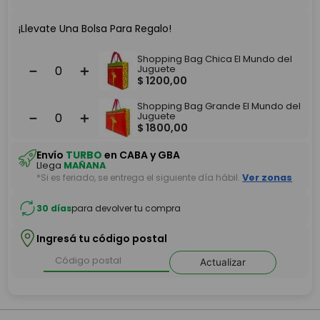
¡Llevate Una Bolsa Para Regalo!
Shopping Bag Chica El Mundo del
－
＋
Juguete
$
1200
,
00
Shopping Bag Grande El Mundo del
－
＋
Juguete
$
1800
,
00
Envío
TURBO
en CABA y GBA
Llega
MAÑANA
*Si es feriado, se entrega el siguiente día hábil.
Ver zonas
30 días
para devolver tu compra
Ingresá tu código postal
Actualizar