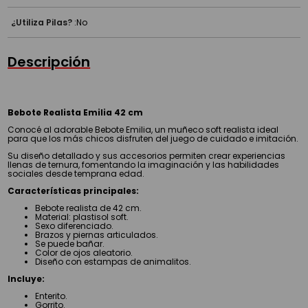
¿Utiliza Pilas?
:
No
Descripción
Bebote Realista Emilia 42 cm
Conocé al adorable Bebote Emilia, un muñeco soft realista ideal
para que los más chicos disfruten del juego de cuidado e imitación.
Su diseño detallado y sus accesorios permiten crear experiencias
llenas de ternura, fomentando la imaginación y las habilidades
sociales desde temprana edad.
Características principales:
Bebote realista de 42 cm.
Material: plastisol soft.
Sexo diferenciado.
Brazos y piernas articulados.
Se puede bañar.
Color de ojos aleatorio.
Diseño con estampas de animalitos.
Incluye:
Enterito.
Gorrito.