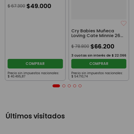
$
49
.
000
$
67
.
300
Cry Babies Muñeca
Loving Cate Minnie 26
Cm Disney
$
66
.
200
$
78
.
800
3
cuotas sin interés de
$
22
.
066
COMPRAR
COMPRAR
Precio sin impuestos nacionales:
Precio sin impuestos nacionales:
$
40
.
495
,
87
$
54
.
710
,
74
Últimos visitados