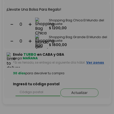
¡Llevate Una Bolsa Para Regalo!
Shopping Bag Chica El Mundo del
－
＋
Juguete
$
1200
,
00
Shopping Bag Grande El Mundo del
－
＋
Juguete
$
1800
,
00
Envío
TURBO
en CABA y GBA
Llega
MAÑANA
*Si es feriado, se entrega el siguiente día hábil.
Ver zonas
30 días
para devolver tu compra
Ingresá tu código postal
Actualizar