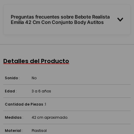
Preguntas frecuentes sobre Bebote Realista
Emilia 42 Cm Con Conjunto Body Autitos
¿Qué tamaño tiene y cómo es?
¿Trae accesorios?
Detalles del Producto
¿A partir de qué edad es?
Sonido
:
No
Edad
:
3 a 6 años
Cantidad de Piezas
:
1
Medidas
:
42 cm aproximado.
Material
:
Plastisol