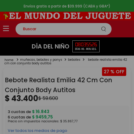
Envíos gratis a partir de $39.999 (CABA y GBA*)
Buscar
TÉRMINOS MÁS BUSCADOS
08
03
55
26
DÍA DEL NIÑO
DÍAS
HS.
MIN.
SEG.
1
.
rompecabezas
muñecas, bebotes y ponys
bebotes
bebote realista emilia 42
2
.
lego
cm con conjunto body autitos
27 %
3
.
peluche
Bebote Realista Emilia 42 Cm Con
4
.
monopatin
Conjunto Body Autitos
5
.
toy story
$
43
.
400
$
59
.
600
$
16
.
843
3
cuotas de
$
9459
,
75
6
cuotas de
Precio sin impuestos nacionales:
$
35
.
867
,
77
Ver todos los medios de pago