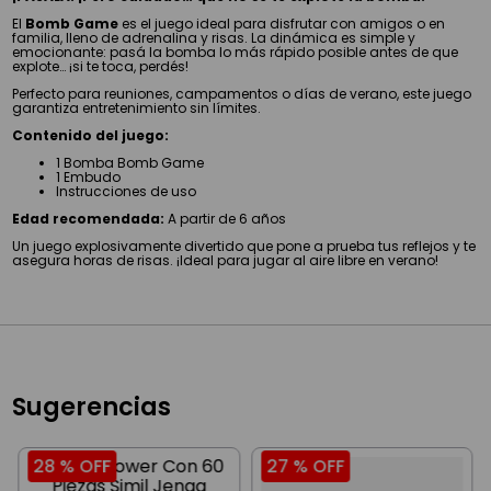
El
Bomb Game
es el juego ideal para disfrutar con amigos o en
familia, lleno de adrenalina y risas. La dinámica es simple y
emocionante: pasá la bomba lo más rápido posible antes de que
explote… ¡si te toca, perdés!
Perfecto para reuniones, campamentos o días de verano, este juego
garantiza entretenimiento sin límites.
Contenido del juego:
1 Bomba Bomb Game
1 Embudo
Instrucciones de uso
Edad recomendada:
A partir de 6 años
Un juego explosivamente divertido que pone a prueba tus reflejos y te
asegura horas de risas. ¡Ideal para jugar al aire libre en verano!
Sugerencias
28 %
OFF
27 %
OFF