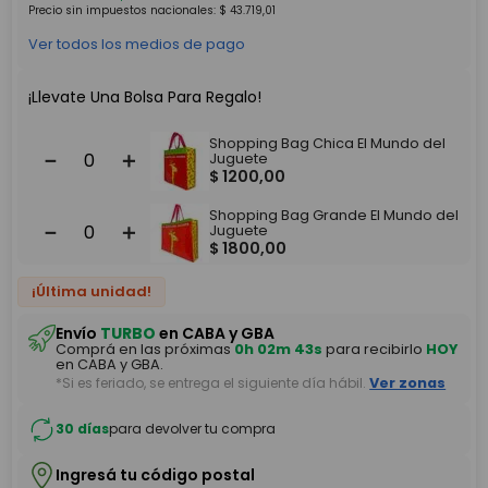
Precio sin impuestos nacionales:
$
43
.
719
,
01
Ver todos los medios de pago
¡Llevate Una Bolsa Para Regalo!
Shopping Bag Chica El Mundo del
－
＋
Juguete
$
1200
,
00
Shopping Bag Grande El Mundo del
－
＋
Juguete
$
1800
,
00
¡Última unidad!
Envío
TURBO
en CABA y GBA
Comprá en las próximas
0h 02m 43s
para recibirlo
HOY
en CABA y GBA.
*Si es feriado, se entrega el siguiente día hábil.
Ver zonas
30 días
para devolver tu compra
Ingresá tu código postal