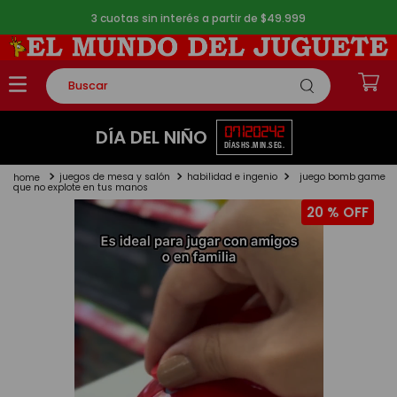
3 cuotas sin interés a partir de $49.999
Buscar
TÉRMINOS MÁS BUSCADOS
07
12
02
42
DÍA DEL NIÑO
DÍAS
HS.
MIN.
SEG.
1
.
rompecabezas
juegos de mesa y salón
habilidad e ingenio
juego bomb game
2
.
lego
que no explote en tus manos
20 %
3
.
peluche
4
.
monopatin
5
.
toy story