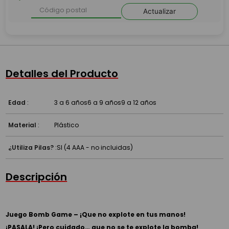
Actualizar
Detalles del Producto
Edad
:
3 a 6 años
6 a 9 años
9 a 12 años
Material
:
Plástico
¿Utiliza Pilas?
:
SI (4 AAA - no incluidas)
Descripción
Juego Bomb Game – ¡Que no explote en tus manos!
¡PASALA! ¡Pero cuidado… que no se te explote la bomba!