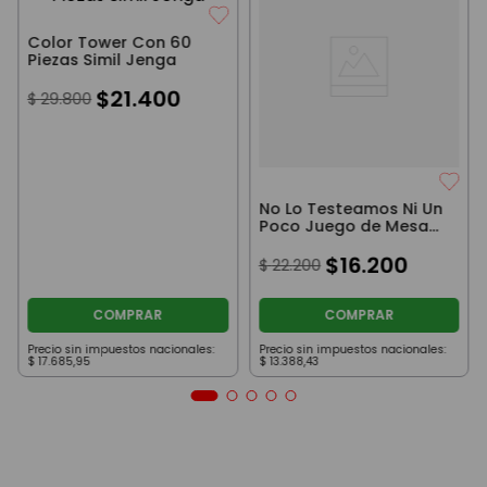
Color Tower Con 60
Piezas Simil Jenga
$
21
.
400
$
29
.
800
No Lo Testeamos Ni Un
Poco Juego de Mesa
Cartas
$
16
.
200
$
22
.
200
COMPRAR
COMPRAR
Precio sin impuestos nacionales:
Precio sin impuestos nacionales:
$
17
.
685
,
95
$
13
.
388
,
43