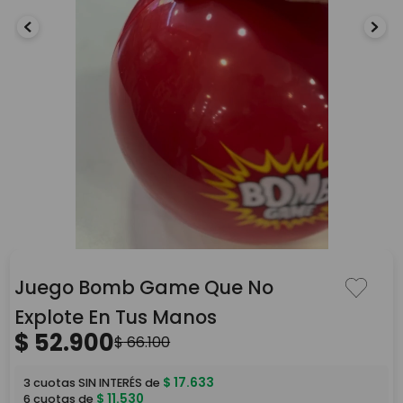
Juego Bomb Game Que No
Explote En Tus Manos
$
52
.
900
$
66
.
100
$
17
.
633
3
cuotas SIN INTERÉS de
$
11
.
530
6
cuotas de