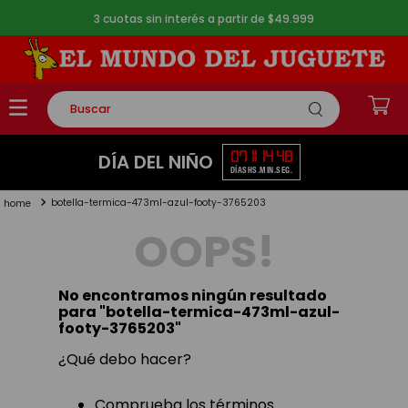
3 cuotas sin interés a partir de $49.999
Buscar
TÉRMINOS MÁS BUSCADOS
07
11
14
48
DÍA DEL NIÑO
DÍAS
HS.
MIN.
SEG.
1
.
rompecabezas
botella-termica-473ml-azul-footy-3765203
2
.
lego
OOPS!
3
.
peluche
4
.
monopatin
No encontramos ningún resultado
5
.
toy story
para "
botella-termica-473ml-azul-
footy-3765203
"
¿Qué debo hacer?
Comprueba los términos