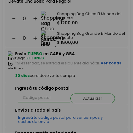
¡Llevate Una Bolsa Para Regalo!
Shopping Bag Chica El Mundo del
－
＋
Juguete
$
1200
,
00
Shopping Bag Grande El Mundo del
－
＋
Juguete
$
1800
,
00
Envío
TURBO
en CABA y GBA
Llega
EL LUNES
*Si es feriado, se entrega el siguiente día hábil.
Ver zonas
30 días
para devolver tu compra
Ingresá tu código postal
Actualizar