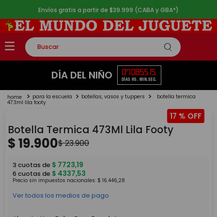
Envíos gratis a partir de $39.999 (CABA y GBA*)
Buscar
TÉRMINOS MÁS BUSCADOS
07
08
55
14
DÍA DEL NIÑO
DÍAS
HS.
MIN.
SEG.
1
.
rompecabezas
para la escuela
botellas, vasos y tuppers
botella termica
2
.
lego
473ml lila footy
17 %
3
.
peluche
Botella Termica 473Ml Lila Footy
4
.
monopatin
$
19
.
900
$
23
.
900
5
.
toy story
$
7723
,
19
3
cuotas de
$
4337
,
53
6
cuotas de
Precio sin impuestos nacionales:
$
16
.
446
,
28
Ver todos los medios de pago