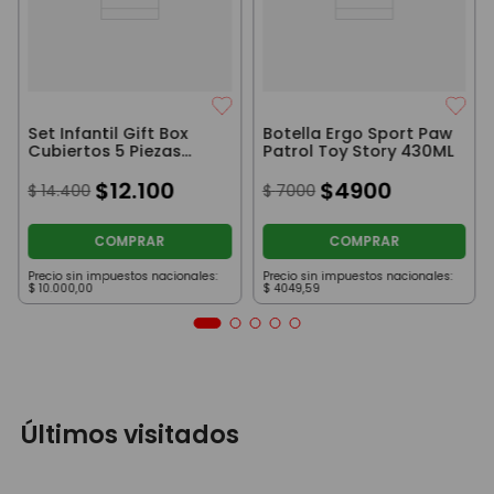
Set Infantil Gift Box
Botella Ergo Sport Paw
Cubiertos 5 Piezas
Patrol Toy Story 430ML
Hello Kitty
$
12
.
100
$
4900
$
14
.
400
$
7000
COMPRAR
COMPRAR
Precio sin impuestos nacionales:
Precio sin impuestos nacionales:
$
10
.
000
,
00
$
4049
,
59
Últimos visitados