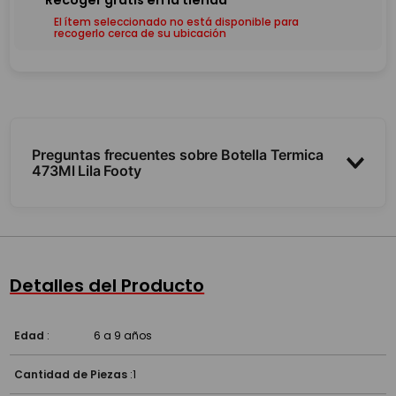
El ítem seleccionado no está disponible para
recogerlo cerca de su ubicación
Preguntas frecuentes sobre Botella Termica
473Ml Lila Footy
¿Qué capacidad tiene?
¿Mantiene la temperatura?
Detalles del Producto
Edad
:
6 a 9 años
Cantidad de Piezas
:
1