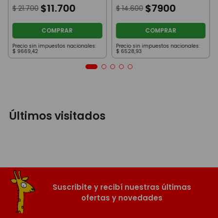
$
11
.
700
$
7900
$
21
.
700
$
14
.
600
COMPRAR
COMPRAR
Precio sin impuestos nacionales:
Precio sin impuestos nacionales:
$
9669
,
42
$
6528
,
93
Últimos visitados
Suscribite y recibí nuestras últimas
ofertas y novedades