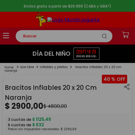
Envíos gratis a partir de $39.999 (CABA y GBA*)
Buscar
TÉRMINOS MÁS BUSCADOS
09
17
41
19
DÍA DEL NIÑO
DÍAS
HS.
MIN.
SEG.
1
.
rompecabezas
aire libre
inflables y piletas
bracitos inflables 20 x 20 cm
2
.
lego
naranja
40 %
3
.
peluche
Bracitos Inflables 20 x 20 Cm
4
.
monopatin
Naranja
5
.
toy story
$
2900
,
00
$
4800
,
00
$
1125
,
49
3
cuotas de
$
632
6
cuotas de
Precio sin impuestos nacionales:
$
2396
,
69