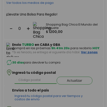
Ver todos los medios de pago
¡Llevate Una Bolsa Para Regalo!
Shopping Bag Chica El Mundo del
－
＋
Juguete
$
1200
,
00
Envío
TURBO
en CABA y GBA
Comprá en las próximas
5h 41m 20s
para recibirlo
HOY
.
*Si es feriado, se entrega el siguiente día hábil.
Ver zonas
30 días
para devolver tu compra
Ingresá tu código postal
Actualizar