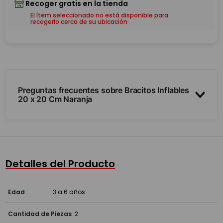
El ítem seleccionado no está disponible para
recogerlo cerca de su ubicación
Preguntas frecuentes sobre Bracitos Inflables
20 x 20 Cm Naranja
¿Son inflables?
¿Para qué edad son?
Detalles del Producto
Edad
:
3 a 6 años
Cantidad de Piezas
:
2