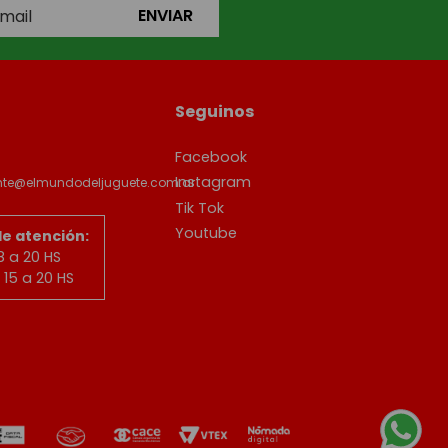
ENVIAR
Seguinos
Facebook
Instagram
ente@elmundodeljuguete.com.ar
Tik Tok
Youtube
de atención:
8 a 20 HS
15 a 20 HS