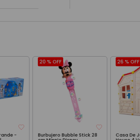
20 %
OFF
26 %
OFF
rande -
Burbujero Bubble Stick 28
Casa De J