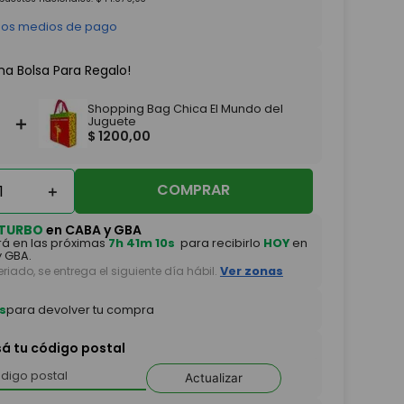
 los medios de pago
na Bolsa Para Regalo!
Shopping Bag Chica El Mundo del
＋
Juguete
$
1200
,
00
COMPRAR
＋
TURBO
en CABA y GBA
á en las próximas
7h 41m 09s
para recibirlo
HOY
en
 GBA.
feriado, se entrega el siguiente día hábil.
Ver zonas
s
para devolver tu compra
sá tu código postal
Actualizar