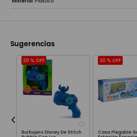
Material
:
Plástico
Sugerencias
20 %
OFF
30 %
OFF
rio
3
Burbujero Disney De Stitch
Casa Plegable G