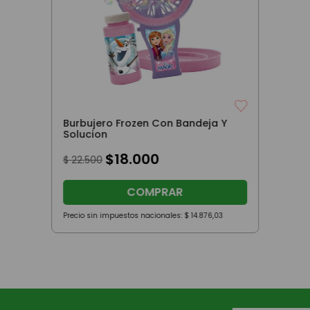
Burbujero Frozen Con Bandeja Y
Solucion
$
18
.
000
$
22
.
500
COMPRAR
Precio sin impuestos nacionales:
$
14
.
876
,
03