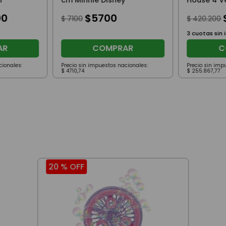
l
cm Minnie Disney
House 4 V
Puerta Gr
00
$
5700
$
7100
$
420
.
200
3
cuotas sin 
AR
COMPRAR
C
cionales:
Precio sin impuestos nacionales:
Precio sin imp
$
4710
,
74
$
255
.
867
,
77
20 %
OFF