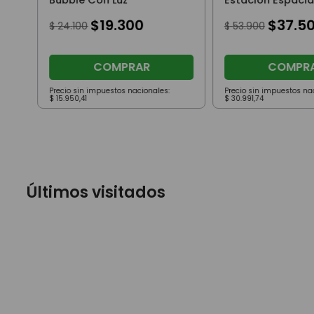
Bubble Con Luz
Estación Espacia
$
19
.
300
$
37
.
5
$
24
.
100
$
53
.
900
COMPRAR
COMPR
Precio sin impuestos nacionales:
Precio sin impuestos na
$
15
.
950
,
41
$
30
.
991
,
74
Últimos visitados