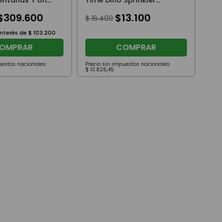
entanas Y Un
Time Dino Sprinkler
ande Roja
Celeste
$
309
.
600
$
13
.
100
$
16
.
400
interés de
$
103
.
200
OMPRAR
COMPRAR
uestos nacionales:
Precio sin impuestos nacionales:
Prec
$
10
.
826
,
45
$
94