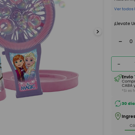
Ver todos
¡Llevate U
－
－
Envío
Compr
CABA y
*Si es 
30 día
Ingre