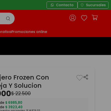
Contacto
Sucursales
rativa
Promociones online
jero Frozen Con
ja Y Solucion
000
$
22
.
500
 de
$
6985
,
80
 de
$
3923
,
40
mpuestos nacionales:
$
14
.
876
,
03