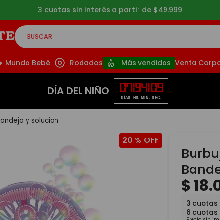
3 cuotas sin interés a partir de $49.999
BUSCAR
CADOS
Mundo Bebé
Rodados
Más vendidos
Venta Corpo
07
19
41
08
DÍA DEL NIÑO
DÍAS
HS.
MIN.
SEG.
bandeja y solucion
20 %
Burbu
Bande
$
18
.
3
cuotas
6
cuotas
Precio sin i