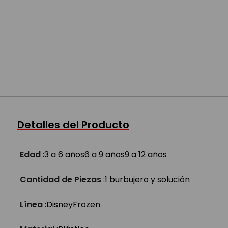
Detalles del Producto
Edad
:
3 a 6 años
6 a 9 años
9 a 12 años
Cantidad de Piezas
:
1 burbujero y solución
Línea
:
Disney
Frozen