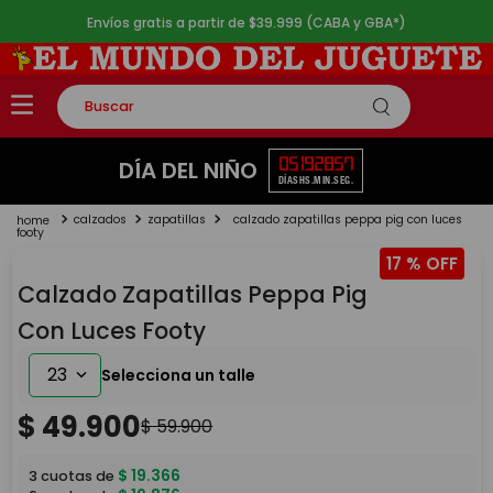
Envíos gratis a partir de $39.999 (CABA y GBA*)
Buscar
TÉRMINOS MÁS BUSCADOS
05
19
28
57
DÍA DEL NIÑO
DÍAS
HS.
MIN.
SEG.
1
.
rompecabezas
calzados
zapatillas
calzado zapatillas peppa pig con luces
2
.
lego
footy
17 %
3
.
peluche
Calzado Zapatillas Peppa Pig
4
.
monopatin
Con Luces Footy
5
.
toy story
23
$
49
.
900
$
59
.
900
$
19
.
366
3
cuotas de