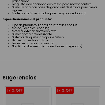
practicidad.
Lengüeta acolchonada con mesh para mayor confort.
Suela liviana con base de goma antideslizante para mejor
agarre.
Puntera y talón reforzados para mayor durabilidad.
Especificaciones del producto:
Tipo de producto: zapatillas infantiles con luz.
Marca/licencia: Peppa Pig.
Material exterior: sintético y textil.
Suela: goma antideslizante.
Sistema de ajuste: abrojo + elástico.
Uso recomendado: diario.
Luces: se activan al caminar.
No utiliza pilas reemplazables (luces integradas).
Sugerencias
17 %
OFF
17 %
OFF