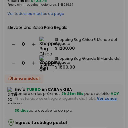
$
10
.
876
6
cuotas de
Precio sin impuestos nacionales:
$
41
.
239
,
67
Ver todos los medios de pago
¡Llevate Una Bolsa Para Regalo!
Shopping Bag Chica El Mundo del
－
＋
Juguete
$
1200
,
00
Shopping Bag Grande El Mundo del
－
＋
Juguete
$
1800
,
00
¡Última unidad!
Envío
TURBO
en CABA y GBA
Comprá en las próximas
7h 28m 58s
para recibirlo
HOY
.
*Si es feriado, se entrega el siguiente día hábil.
Ver zonas
30 días
para devolver tu compra
Ingresá tu código postal