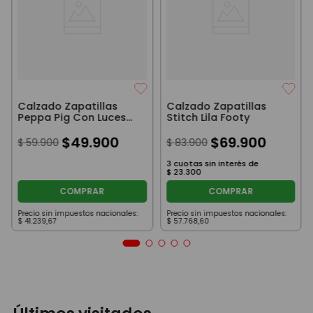
Calzado Zapatillas
Calzado Zapatillas
Peppa Pig Con Luces
Stitch Lila Footy
Footy
$
49
.
900
$
69
.
900
$
59
.
900
$
83
.
900
3
cuotas sin interés de
$
23
.
300
COMPRAR
COMPRAR
Precio sin impuestos nacionales:
Precio sin impuestos nacionales:
$
41
.
239
,
67
$
57
.
768
,
60