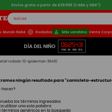
9.999 (CABA y GBA*)
BUSCAR
CADOS
Mundo Bebé
Rodados
Más vendidos
Venta Corpo
06
12
54
31
DÍA DEL NIÑO
DÍAS
HS.
MIN.
SEG.
etal-rodado-12-spiderman-36410
ramos ningún resultado para "
camicleta-estructu
 hacer?
ueba los términos ingresados
ta utilizar una sola palabra
za términos genéricos en la búsqueda