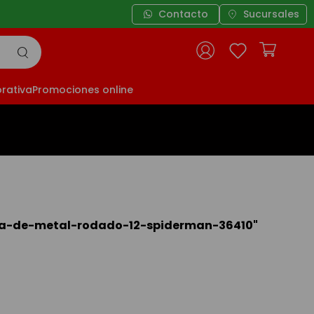
3 cuotas sin interés a partir de $49.999
Contacto
Sucursales
rativa
Promociones online
ra-de-metal-rodado-12-spiderman-36410
"