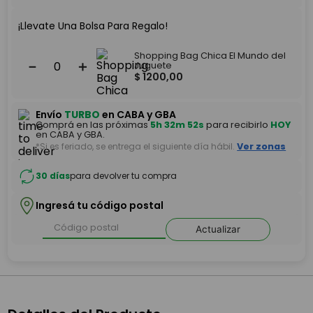
¡Llevate Una Bolsa Para Regalo!
Shopping Bag Chica El Mundo del
－
＋
Juguete
$
1200
,
00
Envío
TURBO
en CABA y GBA
Comprá en las próximas
5h 32m 52s
para recibirlo
HOY
en CABA y GBA.
*Si es feriado, se entrega el siguiente día hábil.
Ver zonas
30 días
para devolver tu compra
Ingresá tu código postal
Actualizar