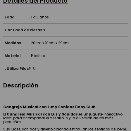
Detalles del Producto
Edad
:
1 a 3 años
Cantidad de Piezas
:
1
Medidas
:
20cm x 10cm x 29cm
Material
:
Plástico
¿Utiliza Pilas?
:
Si
Descripción
Cangrejo Musical con Luz y Sonidos Baby Club
El
Cangrejo Musical con Luz y Sonidos
es un juguete interactivo
ideal para acompañar el desarrollo y la diversión de los más
pequeños.
Sus luces, sonidos y diseño colorido estimulan los sentidos del bebé,