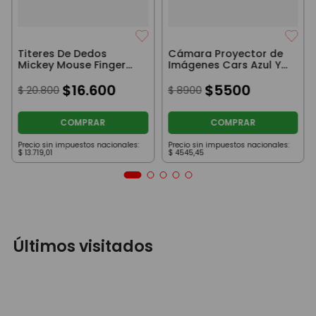
Titeres De Dedos
Cámara Proyector de
Mickey Mouse Finger
Imágenes Cars Azul Y
Puppets
Amarillo Con Luz Ditoys
$
16
.
600
$
5500
$
20
.
800
$
8900
COMPRAR
COMPRAR
Precio sin impuestos nacionales:
Precio sin impuestos nacionales:
$
13
.
719
,
01
$
4545
,
45
Últimos visitados