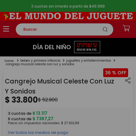
3 cuotas sin interés a partir de $49.999
Buscar
TÉRMINOS MÁS BUSCADOS
07
17
32
51
DÍA DEL NIÑO
DÍAS
HS.
MIN.
SEG.
1
.
rompecabezas
bebes y primera infancia
juguetes y entretenimientos
2
.
lego
cangrejo musical celeste con luz y sonidos
36 %
3
.
peluche
Cangrejo Musical Celeste Con Luz
4
.
monopatin
Y Sonidos
5
.
toy story
$
33
.
800
$
52
.
900
$
13
.
117
3
cuotas de
$
7367
,
27
6
cuotas de
Precio sin impuestos nacionales:
$
27
.
933
,
88
Ver todos los medios de pago