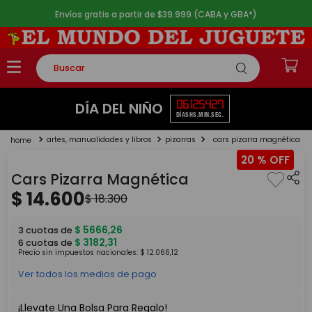
Envíos gratis a partir de $39.999 (CABA y GBA*)
Buscar
TÉRMINOS MÁS BUSCADOS
06
12
54
27
DÍA DEL NIÑO
DÍAS
HS.
MIN.
SEG.
1
.
rompecabezas
artes, manualidades y libros
pizarras
cars pizarra magnética
2
.
lego
20 %
3
.
peluche
Cars Pizarra Magnética
4
.
monopatin
$
14
.
600
$
18
.
300
5
.
toy story
$
5666
,
26
3
cuotas de
$
3182
,
31
6
cuotas de
Precio sin impuestos nacionales:
$
12
.
066
,
12
Ver todos los medios de pago
¡Llevate Una Bolsa Para Regalo!