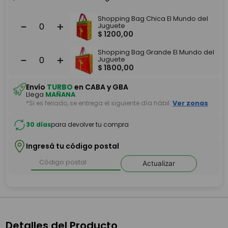
Shopping Bag Chica El Mundo del
－
＋
Juguete
$
1200
,
00
Shopping Bag Grande El Mundo del
－
＋
Juguete
$
1800
,
00
Envío
TURBO
en CABA y GBA
Llega
MAÑANA
*Si es feriado, se entrega el siguiente día hábil.
Ver zonas
30 días
para devolver tu compra
Ingresá tu código postal
Actualizar
Detalles del Producto