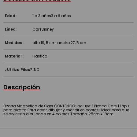
Edad
:
1 a 3 años
3 a 6 años
Línea
:
Cars
Disney
Medidas
:
alto 19, 5 cm, ancho 27, 5 cm
Material
:
Plástico
¿Utiliza Pilas?
:
NO
Descripción
Pizarra Magnética de Cars CONTENIDO: Incluye: 1 Pizarra Cars 1 Lápiz
para pizarra Para crear, dibujar y escribir en coores!! Ideal para que
se diviertan dibujando en 4 colores Tamaño: 25cm x 18cm