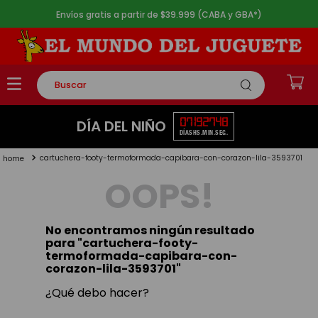
Envíos gratis a partir de $39.999 (CABA y GBA*)
Buscar
TÉRMINOS MÁS BUSCADOS
07
19
27
48
DÍA DEL NIÑO
DÍAS
HS.
MIN.
SEG.
1
.
rompecabezas
cartuchera-footy-termoformada-capibara-con-corazon-lila-3593701
2
.
lego
OOPS!
3
.
peluche
4
.
monopatin
No encontramos ningún resultado
5
.
toy story
para "
cartuchera-footy-
termoformada-capibara-con-
corazon-lila-3593701
"
¿Qué debo hacer?