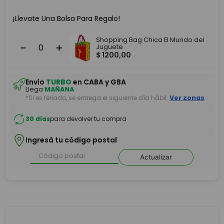
¡Llevate Una Bolsa Para Regalo!
Shopping Bag Chica El Mundo del
－
＋
Juguete
$
1200
,
00
Envío
TURBO
en CABA y GBA
Llega
MAÑANA
*Si es feriado, se entrega el siguiente día hábil.
Ver zonas
30 días
para devolver tu compra
Ingresá tu código postal
Actualizar