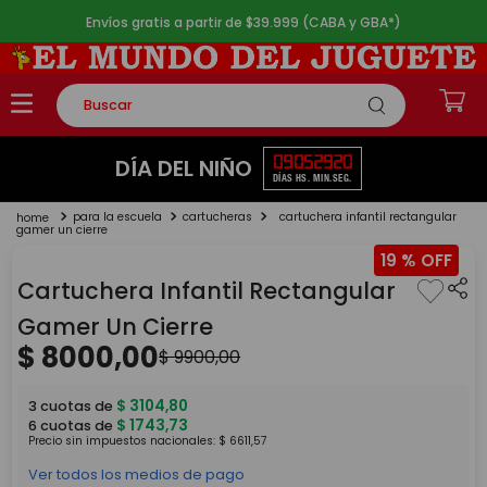
Envíos gratis a partir de $39.999 (CABA y GBA*)
Buscar
TÉRMINOS MÁS BUSCADOS
09
05
29
20
DÍA DEL NIÑO
DÍAS
HS.
MIN.
SEG.
1
.
rompecabezas
para la escuela
cartucheras
cartuchera infantil rectangular
2
.
lego
gamer un cierre
19 %
3
.
peluche
Cartuchera Infantil Rectangular
4
.
monopatin
Gamer Un Cierre
5
.
toy story
$
8000
,
00
$
9900
,
00
$
3104
,
80
3
cuotas de
$
1743
,
73
6
cuotas de
Precio sin impuestos nacionales:
$
6611
,
57
Ver todos los medios de pago