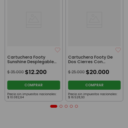
Cartuchera Footy
Cartuchera Footy De
Sunshine Desplegable
Dos Cierres Con
Aqua
Dibujos Blanco
$
12
.
200
$
20
.
000
$
35
.
000
$
25
.
000
COMPRAR
COMPRAR
Precio sin impuestos nacionales:
Precio sin impuestos nacionales:
$
10
.
082
,
64
$
16
.
528
,
93