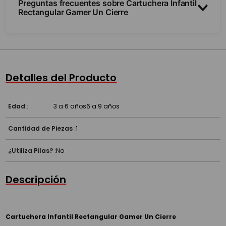
Preguntas frecuentes sobre Cartuchera Infantil
Rectangular Gamer Un Cierre
¿Es rígida o blanda?
¿Cuánto entra?
Detalles del Producto
¿Para qué uso es?
Edad
:
3 a 6 años
6 a 9 años
Cantidad de Piezas
:
1
¿Utiliza Pilas?
:
No
Descripción
Cartuchera Infantil Rectangular Gamer Un Cierre