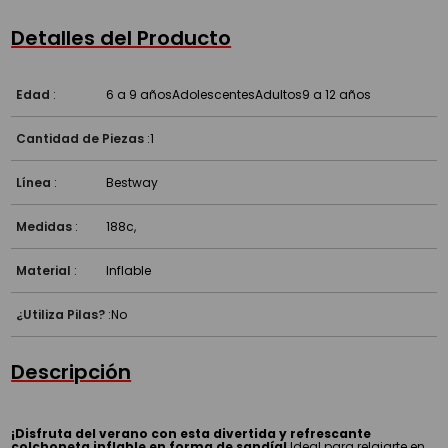
Detalles del Producto
Edad
:
6 a 9 años
Adolescentes
Adultos
9 a 12 años
Cantidad de Piezas
:
1
Línea
:
Bestway
Medidas
:
188c,
Material
:
Inflable
¿Utiliza Pilas?
:
No
Descripción
¡Disfruta del verano con esta divertida y refrescante
colchoneta inflable en forma de sandía!
Ideal para relajarte en