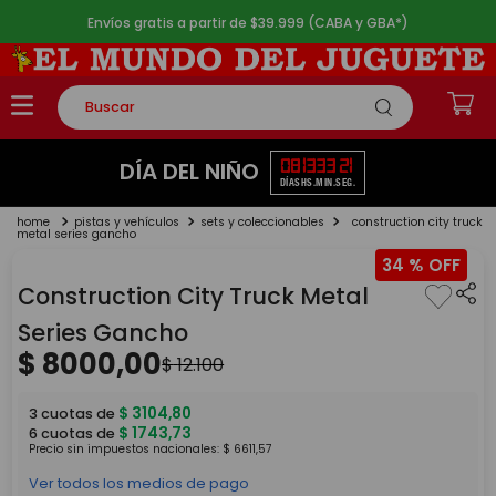
Envíos gratis a partir de $39.999 (CABA y GBA*)
Buscar
TÉRMINOS MÁS BUSCADOS
08
13
33
21
DÍA DEL NIÑO
DÍAS
HS.
MIN.
SEG.
1
.
rompecabezas
pistas y vehículos
sets y coleccionables
construction city truck
2
.
lego
metal series gancho
34 %
3
.
peluche
Construction City Truck Metal
4
.
monopatin
Series Gancho
5
.
toy story
$
8000
,
00
$
12
.
100
$
3104
,
80
3
cuotas de
$
1743
,
73
6
cuotas de
Precio sin impuestos nacionales:
$
6611
,
57
Ver todos los medios de pago