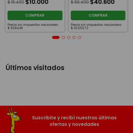
$
10
.
000
$
40
.
600
$
16
.
400
$
66
.
400
COMPRAR
COMPRAR
Precio sin impuestos nacionales:
Precio sin impuestos nacionales:
$
8264
,
46
$
33
.
553
,
72
Últimos visitados
Suscribite y recibí nuestras últimas
ofertas y novedades