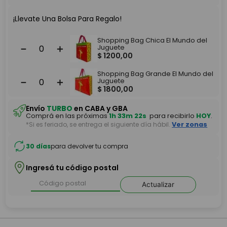
¡Llevate Una Bolsa Para Regalo!
Shopping Bag Chica El Mundo del
－
＋
Juguete
$
1200
,
00
Shopping Bag Grande El Mundo del
－
＋
Juguete
$
1800
,
00
Envío
TURBO
en CABA y GBA
Comprá en las próximas
1h 33m 22s
para recibirlo
HOY
.
*Si es feriado, se entrega el siguiente día hábil.
Ver zonas
30 días
para devolver tu compra
Ingresá tu código postal
Actualizar