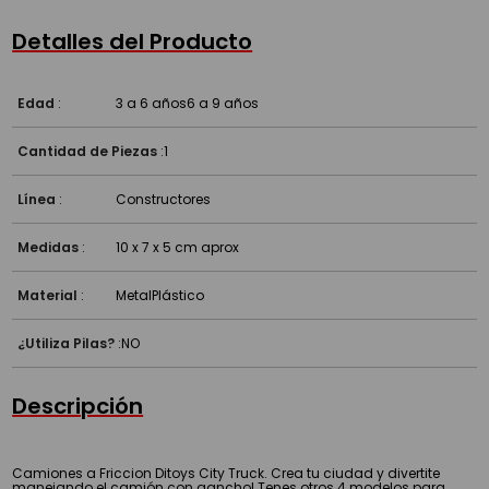
Detalles del Producto
Edad
:
3 a 6 años
6 a 9 años
Cantidad de Piezas
:
1
Línea
:
Constructores
Medidas
:
10 x 7 x 5 cm aprox
Material
:
Metal
Plástico
¿Utiliza Pilas?
:
NO
Descripción
Camiones a Friccion Ditoys City Truck. Crea tu ciudad y divertite
manejando el camión con gancho! Tenes otros 4 modelos para