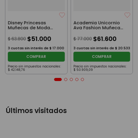
Disney Princesas
Academia Unicornio
Muñecas de Moda
Ava Fashion Muñeca
Raya
Articulada 25cm
$
51
.
000
$
61
.
600
$
63
.
800
$
77
.
000
3
cuotas sin interés de
$
17
.
000
3
cuotas sin interés de
$
20
.
533
COMPRAR
COMPRAR
Precio sin impuestos nacionales:
Precio sin impuestos nacionales:
$
42
.
148
,
76
$
50
.
909
,
09
Últimos visitados