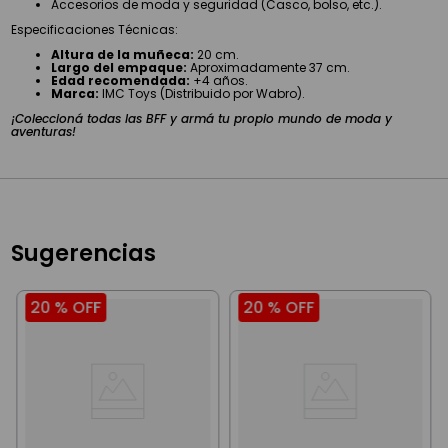
Accesorios de moda y seguridad (Casco, bolso, etc.).
Especificaciones Técnicas:
Altura de la muñeca:
20 cm.
Largo del empaque:
Aproximadamente 37 cm.
Edad recomendada:
+4 años.
Marca:
IMC Toys (Distribuido por Wabro).
¡Coleccioná todas las BFF y armá tu propio mundo de moda y
aventuras!
Sugerencias
20 %
OFF
20 %
OFF