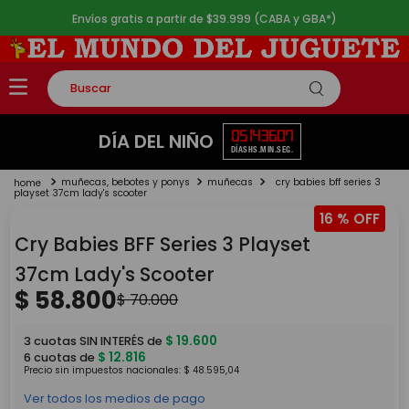
Envíos gratis a partir de $39.999 (CABA y GBA*)
Buscar
TÉRMINOS MÁS BUSCADOS
05
14
36
07
DÍA DEL NIÑO
DÍAS
HS.
MIN.
SEG.
1
.
rompecabezas
muñecas, bebotes y ponys
muñecas
cry babies bff series 3
2
.
lego
playset 37cm lady's scooter
16 %
3
.
peluche
Cry Babies BFF Series 3 Playset
4
.
monopatin
37cm Lady's Scooter
5
.
toy story
$
58
.
800
$
70
.
000
$
19
.
600
3
cuotas SIN INTERÉS de
$
12
.
816
6
cuotas de
Precio sin impuestos nacionales:
$
48
.
595
,
04
Ver todos los medios de pago