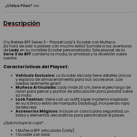
¿Utiliza Pilas?
:
no
Descripción
Cry Babies BFF Series 3 - Playset Lady's Scooter con Muñeca
¡Es hora de salir a pasear con mucho estilo! Sumate a las aventuras
de
Lady
en su increíble Scooter personalizada. Este playset de la
Serie 3 de BFF
combina la moda, la amistad y la diversión sobre
ruedas.
Características del Playset:
Vehículo Exclusivo:
La Scooter de Lady tiene detalles únicos
y espacio de almacenamiento para sus accesorios. ¡Las
ruedas realmente giran!
Muñeca Articulada:
Lady mide 20 cm, tiene el pelo largo de
nylon para peinar y puntos de articulación para posarla sobre
su moto.
Look Fashion:
Viene con un outfit súper moderno inspirado
en su icónico estilo de mariquita (ladybug), incluyendo ropa
de tela real.
Accesorios Mágicos:
Incluye un casco para seguridad, un
bolso y elementos decorativos para personalizar el paseo.
¿Qué incluye la caja?
1 Muñeca BFF articulada (Lady).
1 Scooter con baúl.