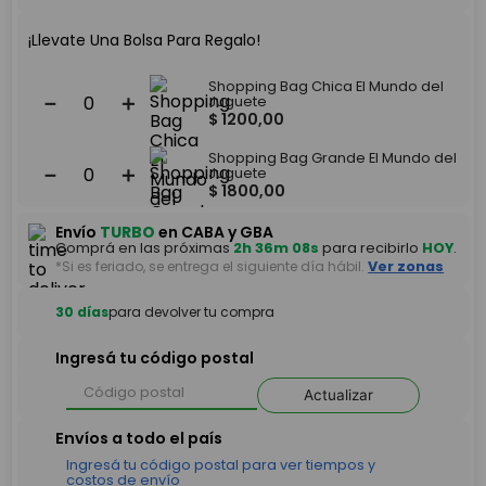
¡Llevate Una Bolsa Para Regalo!
Shopping Bag Chica El Mundo del
－
＋
Juguete
$
1200
,
00
Shopping Bag Grande El Mundo del
－
＋
Juguete
$
1800
,
00
Envío
TURBO
en CABA y GBA
Comprá en las próximas
2h 36m 08s
para recibirlo
HOY
.
*Si es feriado, se entrega el siguiente día hábil.
Ver zonas
30 días
para devolver tu compra
Ingresá tu código postal
Actualizar