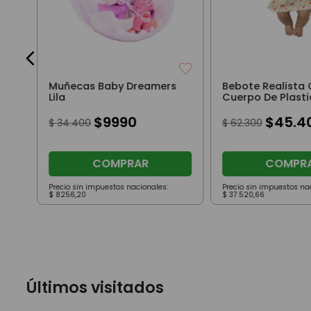
Muñecas Baby Dreamers
Bebote Realista
Lila
Cuerpo De Plast
$
9990
$
45
.
4
$
34
.
400
$
62
.
300
COMPRAR
COMPR
Precio sin impuestos nacionales:
Precio sin impuestos na
$
8256
,
20
$
37
.
520
,
66
Últimos visitados