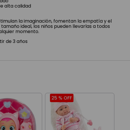
lado
e alta calidad
imulan la imaginación, fomentan la empatía y el
u tamaño ideal, los niños pueden llevarlas a todos
ualquier momento.
ir de 3 años
25 %
OFF
16
Cry
Tea
Co
$
2