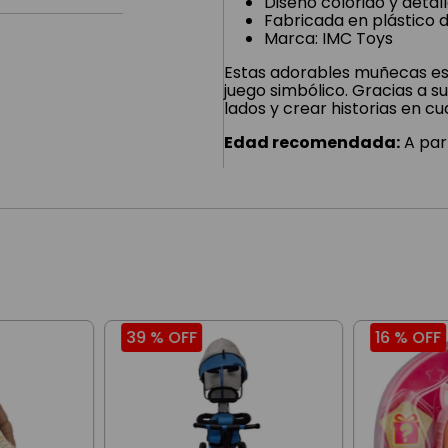
Diseño colorido y detal
Fabricada en plástico d
Marca: IMC Toys
Estas adorables muñecas est
juego simbólico. Gracias a s
lados y crear historias en c
Edad recomendada:
A part
39 %
OFF
16 %
OFF