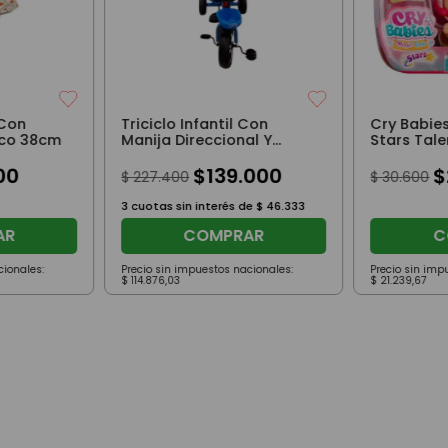
 Con
Triciclo Infantil Con
Cry Babie
ico 38cm
Manija Direccional Y
Stars Tale
Toldo Azul
00
$
139
.
000
$
$
227
.
400
$
30
.
600
3
cuotas sin interés de
$
46
.
333
AR
COMPRAR
C
cionales:
Precio sin impuestos nacionales:
Precio sin imp
$
114
.
876
,
03
$
21
.
239
,
67