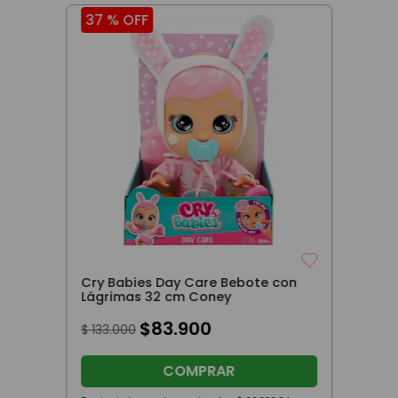
37 %
OFF
Cry Babies Day Care Bebote con
Lágrimas 32 cm Coney
$
83
.
900
$
133
.
000
COMPRAR