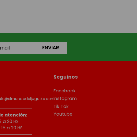
ENVIAR
Seguinos
Facebook
Instagram
ente@elmundodeljuguete.com.ar
Tik Tok
Youtube
de atención:
8 a 20 HS
15 a 20 HS