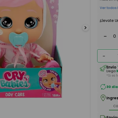
Ver todos
¡Llevate U
－
－
Envío
Llega
*Si es 
30 día
Ingre