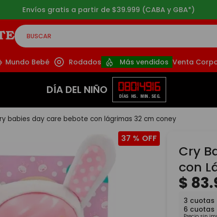
Envíos gratis a partir de $39.999 (CABA y GBA*)
BUSCAR
CADOS
Mundo Bebé
Rodados
Más vendidos
Venta Corpo
08
01
49
15
DÍA DEL NIÑO
DÍAS
HS.
MIN.
SEG.
ry babies day care bebote con lágrimas 32 cm coney
37 %
Cry B
con L
$
83
.
3
cuotas 
6
cuotas
Precio sin i