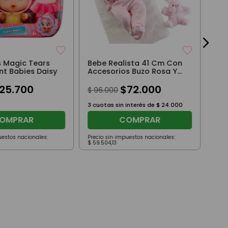
s Magic Tears
Bebe Realista 41 Cm Con
nt Babies Daisy
Accesorios Buzo Rosa Y
Pantalon Rosa
25
.
700
$
72
.
000
$
96
.
000
3
cuotas sin interés de
$
24
.
000
OMPRAR
COMPRAR
uestos nacionales:
Precio sin impuestos nacionales:
Prec
$
59
.
504
,
13
$
18
.