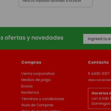
Precio sin impuestos nacionales:
$
69
.
338
,
84
as ofertas y novedades
Compras
Contacto
Venta corporativa
11 4430-0317
Medios de pago
atencionalcli
Envíos
Reclamos
Horarios 
Lun a Sáb 
Términos y condiciones
Domingos: 
Guía de Compras