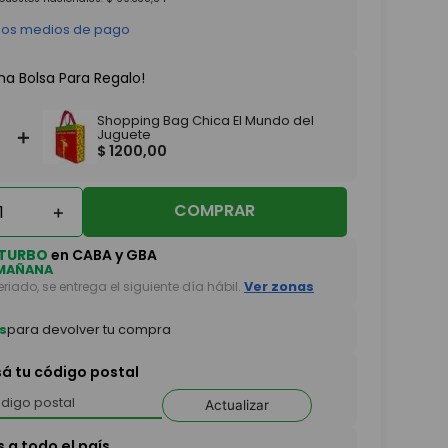
 los medios de pago
na Bolsa Para Regalo!
Shopping Bag Chica El Mundo del
＋
Juguete
$
1200
,
00
COMPRAR
＋
TURBO
en CABA y GBA
MAÑANA
feriado, se entrega el siguiente día hábil.
Ver zonas
s
para devolver tu compra
sá tu código postal
Actualizar