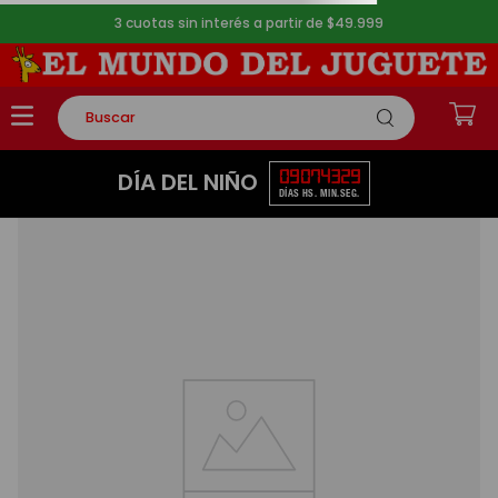
3 cuotas sin interés a partir de $49.999
Buscar
00
00
00
DÍA DEL NIÑO
TÉRMINOS MÁS BUSCADOS
HS.
MIN.
SEG.
1
.
rompecabezas
cry-babies-muñeca-loving-care-jenna-3129601
2
.
lego
OOPS!
3
.
peluche
4
.
monopatin
No encontramos ningún resultado
5
.
toy story
para "
cry-babies-muñeca-loving-
care-jenna-3129601
"
¿Qué debo hacer?
Comprueba los términos
ingresados