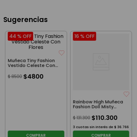
Sugerencias
44 %
OFF
16 %
OFF
Muñeca Tiny Fashion
Vestido Celeste Con
Flores
$
4800
$
8500
Rainbow High Muñeca
Fashion Doll Misty
27Cm
$
110
.
300
$
131
.
300
3
cuotas sin interés de
$
36
.
766
COMPRAR
COMPRAR