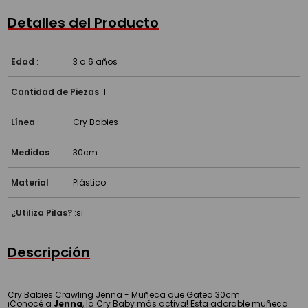
Detalles del Producto
Edad
:
3 a 6 años
Cantidad de Piezas
:
1
Línea
:
Cry Babies
Medidas
:
30cm
Material
:
Plástico
¿Utiliza Pilas?
:
si
Descripción
Cry Babies Crawling Jenna - Muñeca que Gatea 30cm
¡Conocé a
Jenna
, la Cry Baby más activa! Esta adorable muñeca