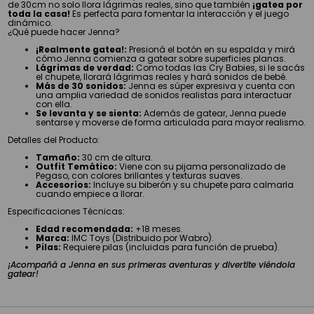
de 30cm no solo llora lágrimas reales, sino que también
¡gatea por
toda la casa!
Es perfecta para fomentar la interacción y el juego
dinámico.
¿Qué puede hacer Jenna?
¡Realmente gatea!:
Presioná el botón en su espalda y mirá
cómo Jenna comienza a gatear sobre superficies planas.
Lágrimas de verdad:
Como todas las Cry Babies, si le sacás
el chupete, llorará lágrimas reales y hará sonidos de bebé.
Más de 30 sonidos:
Jenna es súper expresiva y cuenta con
una amplia variedad de sonidos realistas para interactuar
con ella.
Se levanta y se sienta:
Además de gatear, Jenna puede
sentarse y moverse de forma articulada para mayor realismo.
Detalles del Producto:
Tamaño:
30 cm de altura.
Outfit Temático:
Viene con su pijama personalizado de
Pegaso, con colores brillantes y texturas suaves.
Accesorios:
Incluye su biberón y su chupete para calmarla
cuando empiece a llorar.
Especificaciones Técnicas:
Edad recomendada:
+18 meses.
Marca:
IMC Toys (Distribuido por Wabro).
Pilas:
Requiere pilas (incluidas para función de prueba).
¡Acompañá a Jenna en sus primeras aventuras y divertite viéndola
gatear!