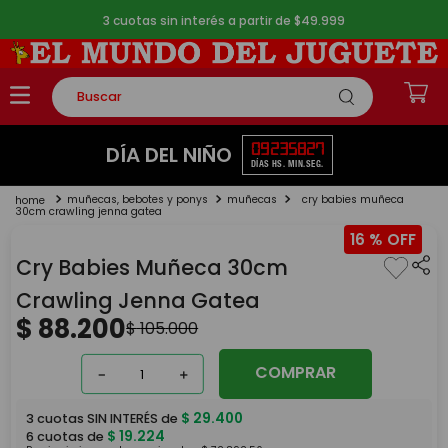
3 cuotas sin interés a partir de $49.999
Buscar
TÉRMINOS MÁS BUSCADOS
09
23
58
27
DÍA DEL NIÑO
DÍAS
HS.
MIN.
SEG.
1
.
rompecabezas
muñecas, bebotes y ponys
muñecas
cry babies muñeca
2
.
lego
30cm crawling jenna gatea
16 %
3
.
peluche
Cry Babies Muñeca 30cm
4
.
monopatin
Crawling Jenna Gatea
5
.
toy story
$
88
.
200
$
105
.
000
COMPRAR
－
＋
$
29
.
400
3
cuotas SIN INTERÉS de
$
19
.
224
6
cuotas de