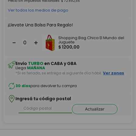
Precio sin impuestos nacionales:
$
72
.
892
,
56
Ver todos los medios de pago
¡Llevate Una Bolsa Para Regalo!
Shopping Bag Chica El Mundo del
－
＋
Juguete
$
1200
,
00
Envío
TURBO
en CABA y GBA
Llega
MAÑANA
*Si es feriado, se entrega el siguiente día hábil.
Ver zonas
30 días
para devolver tu compra
Ingresá tu código postal
Actualizar