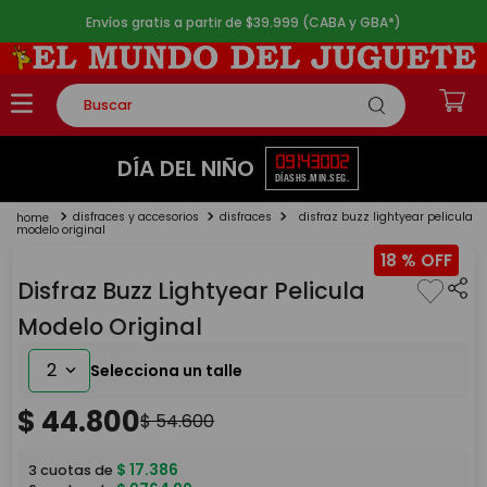
Envíos gratis a partir de $39.999 (CABA y GBA*)
Buscar
TÉRMINOS MÁS BUSCADOS
09
14
30
02
DÍA DEL NIÑO
DÍAS
HS.
MIN.
SEG.
1
.
rompecabezas
disfraces y accesorios
disfraces
disfraz buzz lightyear pelicula
2
.
lego
modelo original
18 %
3
.
peluche
Disfraz Buzz Lightyear Pelicula
4
.
monopatin
Modelo Original
5
.
toy story
2
$
44
.
800
$
54
.
600
$
17
.
386
3
cuotas de