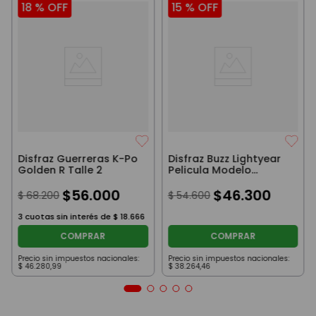
18 %
OFF
15 %
OFF
Disfraz Guerreras K-Po
Disfraz Buzz Lightyear
Golden R Talle 2
Pelicula Modelo
Naranja
$
56
.
000
$
46
.
300
$
68
.
200
$
54
.
600
3
cuotas sin interés de
$
18
.
666
COMPRAR
COMPRAR
Precio sin impuestos nacionales:
Precio sin impuestos nacionales:
$
46
.
280
,
99
$
38
.
264
,
46