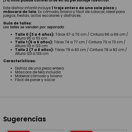
¡Tu niño puede convertirse en su personaje favorito!
Este disfraz infantil incluye
1 traje entero de una sola pieza
y
máscara de tela
. Es cómodo, liviano y fácil de colocar, ideal para
juegos, fiestas, actos escolares y disfraces.
Guía de talles:
Los talles se venden por separado
Talle 0 (3 a 4 años):
Tórax 67 a 70 cm / Cintura 66 a 69 cm /
Altura 95 a 113 cm
Talle 1 (5 a 6 años):
Tórax 74 a 77 cm / Cintura 70 a 73 cm /
Altura 113 a 123 cm
Talle 2 (7 a 8 años):
Tórax 79 a 83 cm / Cintura 78 a 82 cm /
Altura 123 a 133 cm
Características:
Disfraz de una pieza entera
Máscara de tela incluida
Material cómodo y liviano
Fácil de poner y sacar
Sugerencias