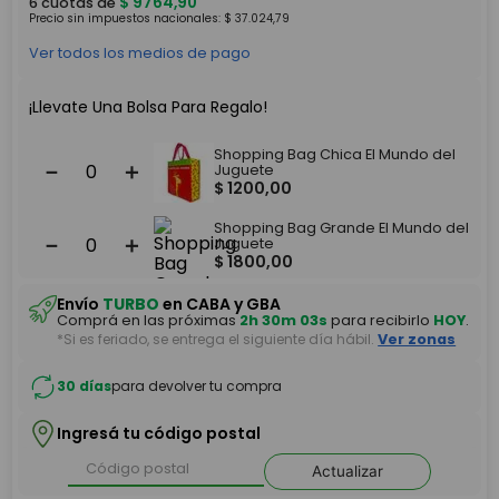
$
9764
,
90
6
cuotas de
Precio sin impuestos nacionales:
$
37
.
024
,
79
Ver todos los medios de pago
¡Llevate Una Bolsa Para Regalo!
Shopping Bag Chica El Mundo del
－
＋
Juguete
$
1200
,
00
Shopping Bag Grande El Mundo del
－
＋
Juguete
$
1800
,
00
Envío
TURBO
en CABA y GBA
Comprá en las próximas
2h 30m 03s
para recibirlo
HOY
.
*Si es feriado, se entrega el siguiente día hábil.
Ver zonas
30 días
para devolver tu compra
Ingresá tu código postal
Actualizar