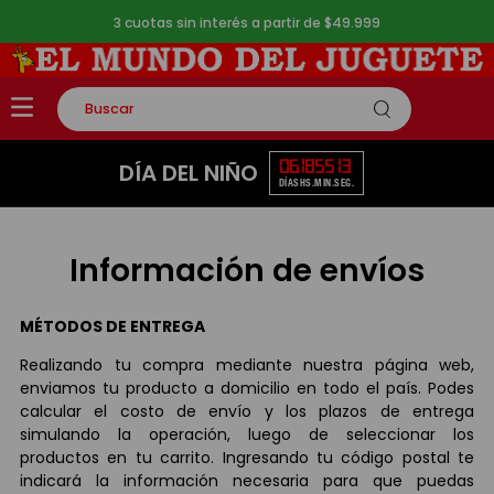
3 cuotas sin interés a partir de $49.999
Buscar
TÉRMINOS MÁS BUSCADOS
06
18
55
13
DÍA DEL NIÑO
DÍAS
HS.
MIN.
SEG.
1
.
rompecabezas
2
.
lego
Información de envíos
3
.
peluche
4
.
monopatin
MÉTODOS DE ENTREGA
5
.
toy story
Realizando tu compra mediante nuestra página web,
enviamos tu producto a domicilio en todo el país. Podes
calcular el costo de envío y los plazos de entrega
simulando la operación, luego de seleccionar los
productos en tu carrito. Ingresando tu código postal te
indicará la información necesaria para que puedas