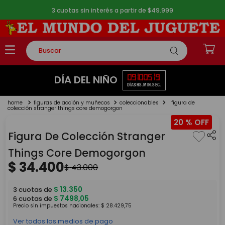
3 cuotas sin interés a partir de $49.999
Buscar
TÉRMINOS MÁS BUSCADOS
09
10
05
19
DÍA DEL NIÑO
DÍAS
HS.
MIN.
SEG.
1
.
rompecabezas
figuras de acción y muñecos
coleccionables
figura de
2
.
lego
colección stranger things core demogorgon
20 %
3
.
peluche
Figura De Colección Stranger
4
.
monopatin
Things Core Demogorgon
5
.
toy story
$
34
.
400
$
43
.
000
$
13
.
350
3
cuotas de
$
7498
,
05
6
cuotas de
Precio sin impuestos nacionales:
$
28
.
429
,
75
Ver todos los medios de pago