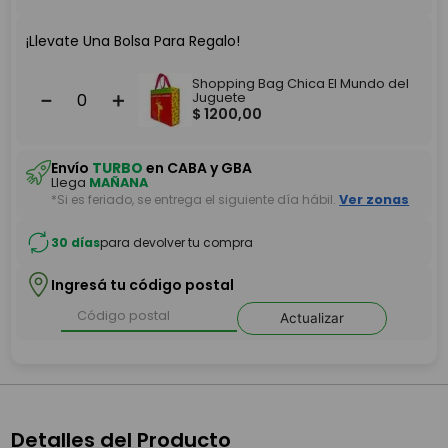
¡Llevate Una Bolsa Para Regalo!
Shopping Bag Chica El Mundo del
－
＋
Juguete
$
1200
,
00
Envío
TURBO
en CABA y GBA
Llega
MAÑANA
*Si es feriado, se entrega el siguiente día hábil.
Ver zonas
30 días
para devolver tu compra
Ingresá tu código postal
Actualizar
Detalles del Producto