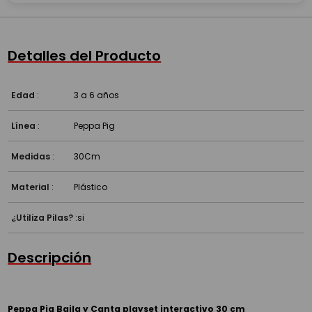
Detalles del Producto
Edad
:
3 a 6 años
Línea
:
Peppa Pig
Medidas
:
30Cm
Material
:
Plástico
¿Utiliza Pilas?
:
si
Descripción
Peppa Pig Baila y Canta playset interactivo 30 cm