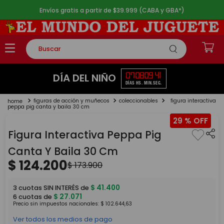
Envíos gratis a partir de $39.999 (CABA y GBA*)
Buscar
TÉRMINOS MÁS BUSCADOS
07
08
09
41
DÍA DEL NIÑO
DÍAS
HS.
MIN.
SEG.
1
.
rompecabezas
figuras de acción y muñecos
coleccionables
figura interactiva
2
.
lego
peppa pig canta y baila 30 cm
29 %
3
.
peluche
Figura Interactiva Peppa Pig
4
.
monopatin
Canta Y Baila 30 Cm
5
.
toy story
$
124
.
200
$
173
.
900
$
41
.
400
3
cuotas SIN INTERÉS de
$
27
.
071
6
cuotas de
Precio sin impuestos nacionales:
$
102
.
644
,
63
Ver todos los medios de pago