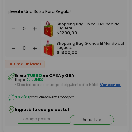
¡Llevate Una Bolsa Para Regalo!
Shopping Bag Chica El Mundo del
－
＋
Juguete
$
1200
,
00
Shopping Bag Grande El Mundo del
－
＋
Juguete
$
1800
,
00
¡Última unidad!
Envío
TURBO
en CABA y GBA
Llega
EL LUNES
*Si es feriado, se entrega el siguiente día hábil.
Ver zonas
30 días
para devolver tu compra
Ingresá tu código postal
Actualizar