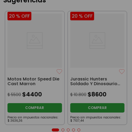
20 %
OFF
20 %
OFF
Motos Motor Speed Die
Jurassic Hunters
Cast Marron
Soldado Y Dinosaurio
Velociraptor
$
4400
$
8600
$
5500
$
10
.
800
COMPRAR
COMPRAR
Precio sin impuestos nacionales:
Precio sin impuestos nacionales:
$
3636
,
36
$
7107
,
44