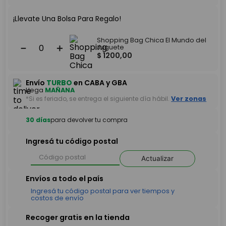
¡Llevate Una Bolsa Para Regalo!
Shopping Bag Chica El Mundo del
－
＋
Juguete
$
1200
,
00
Envío
TURBO
en CABA y GBA
Llega
MAÑANA
*Si es feriado, se entrega el siguiente día hábil.
Ver zonas
30 días
para devolver tu compra
Ingresá tu código postal
Actualizar