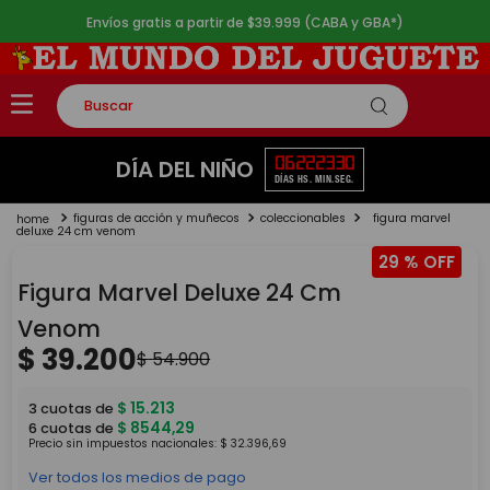
Envíos gratis a partir de $39.999 (CABA y GBA*)
Buscar
TÉRMINOS MÁS BUSCADOS
06
22
23
30
DÍA DEL NIÑO
DÍAS
HS.
MIN.
SEG.
1
.
rompecabezas
figuras de acción y muñecos
coleccionables
figura marvel
2
.
lego
deluxe 24 cm venom
29 %
3
.
peluche
Figura Marvel Deluxe 24 Cm
4
.
monopatin
Venom
5
.
toy story
$
39
.
200
$
54
.
900
$
15
.
213
3
cuotas de
$
8544
,
29
6
cuotas de
Precio sin impuestos nacionales:
$
32
.
396
,
69
Ver todos los medios de pago