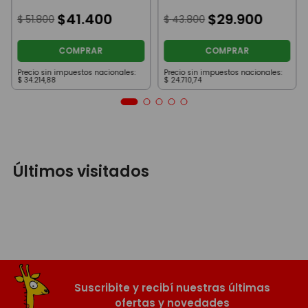
Argentina Julian
Comando
Alvarez
$
41
.
400
Antiterrorismo Beige
$
29
.
900
$
51
.
800
$
43
.
800
con Máscara Calavera
COMPRAR
COMPRAR
Precio sin impuestos nacionales:
Precio sin impuestos nacionales:
$
34
.
214
,
88
$
24
.
710
,
74
Últimos visitados
Suscribite y recibí nuestras últimas
ofertas y novedades