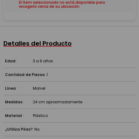
El ítem seleccionado no está disponible para
recogerlo cerca de su ubicación
Detalles del Producto
Edad
:
3 a 6 años
Cantidad de Piezas
:
1
Línea
:
Marvel
Medidas
:
24 cm aproximadamente.
Material
:
Plástico
¿Utiliza Pilas?
:
No.