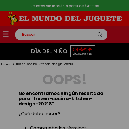
3 cuotas sin interés a partir de $49.999
Buscar
TÉRMINOS MÁS BUSCADOS
08
21
27
34
DÍA DEL NIÑO
DÍAS
HS.
MIN.
SEG.
1
.
rompecabezas
frozen-cocina-kitchen-design-20218
2
.
lego
OOPS!
3
.
peluche
4
.
monopatin
No encontramos ningún resultado
5
.
toy story
para "
frozen-cocina-kitchen-
design-20218
"
¿Qué debo hacer?
Comprueba los términos