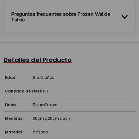
Preguntas frecuentes sobre Frozen Walkie
Talkie
¿Hasta qué distancia funcionan?
¿Qué lo hace especial?
Detalles del Producto
¿A partir de qué edad son?
Edad
:
9 a 12 años
Cantidad de Piezas
:
1
Línea
:
Disney
Frozen
Medidas
:
30cm x 20cm x 5cm
Material
:
Plástico