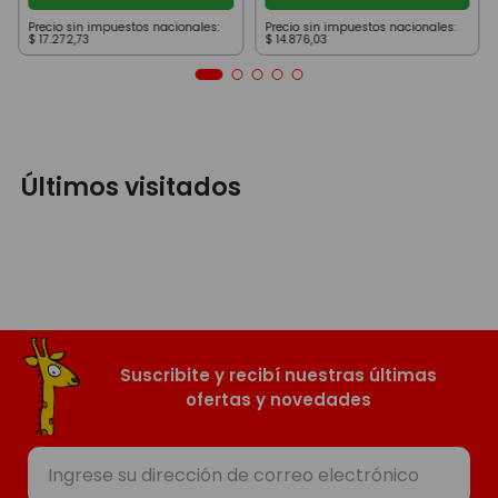
Precio sin impuestos nacionales:
Precio sin impuestos nacionales:
$
17
.
272
,
73
$
14
.
876
,
03
Últimos visitados
Suscribite y recibí nuestras últimas
ofertas y novedades