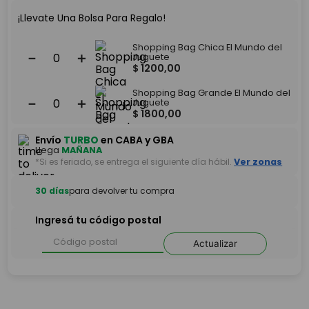
¡Llevate Una Bolsa Para Regalo!
Shopping Bag Chica El Mundo del
－
＋
Juguete
$
1200
,
00
Shopping Bag Grande El Mundo del
－
＋
Juguete
$
1800
,
00
Envío
TURBO
en CABA y GBA
Llega
MAÑANA
*Si es feriado, se entrega el siguiente día hábil.
Ver zonas
30 días
para devolver tu compra
Ingresá tu código postal
Actualizar