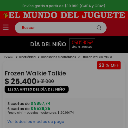
Envíos gratis a partir de $39.999 (CABA y GBA*)
Buscar
TÉRMINOS MÁS BUSCADOS
05
07
30
51
DÍA DEL NIÑO
DÍAS
HS.
MIN.
SEG.
1
.
rompecabezas
electrónica
accesorios electrónicos
frozen walkie talkie
2
.
lego
20 %
3
.
peluche
Frozen Walkie Talkie
4
.
monopatin
$
25
.
400
$
31
.
800
5
.
toy story
LLEGA ANTES DEL DÍA DEL NIÑO
$
9857
,
74
3
cuotas de
$
5536
,
35
6
cuotas de
Precio sin impuestos nacionales:
$
20
.
991
,
74
Ver todos los medios de pago