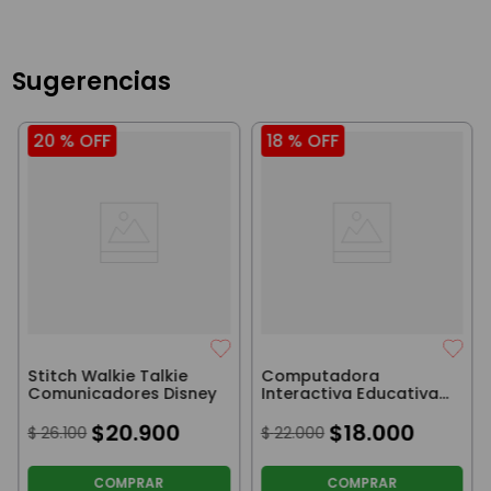
Sugerencias
20 %
OFF
18 %
OFF
Stitch Walkie Talkie
Computadora
Comunicadores Disney
Interactiva Educativa
Musical Con Pantalla
$
20
.
900
Led Letras Y Números
$
18
.
000
$
26
.
100
$
22
.
000
Rosa
COMPRAR
COMPRAR