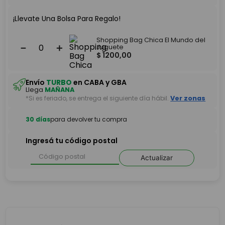
¡Llevate Una Bolsa Para Regalo!
Shopping Bag Chica El Mundo del
－
＋
Juguete
$
1200
,
00
Envío
TURBO
en CABA y GBA
Llega
MAÑANA
*Si es feriado, se entrega el siguiente día hábil.
Ver zonas
30 días
para devolver tu compra
Ingresá tu código postal
Actualizar