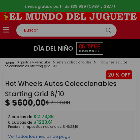
Envíos gratis a partir de $39.999 (CABA y GBA*)
Buscar
TÉRMINOS MÁS BUSCADOS
06
17
47
35
DÍA DEL NIÑO
DÍAS
HS.
MIN.
SEG.
1
.
rompecabezas
pistas y vehículos
sets y coleccionables
hot wheels autos
2
.
lego
coleccionables starting grid 6/10
20 %
3
.
peluche
Hot Wheels Autos Coleccionables
4
.
monopatin
Starting Grid 6/10
5
.
toy story
$
5600
,
00
$
7000
,
00
$
2173
,
36
3
cuotas de
$
1220
,
61
6
cuotas de
Precio sin impuestos nacionales:
$
4628
,
10
Ver todos los medios de pago