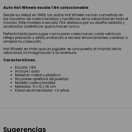
Auto Hot Wheels escala 1:64 coleccionable
Desde su debut en 1968, los autos Hot Wheels se han convertido en
los favoritos de coleccionistas y fanáticos de la velocidad en todo el
mundo. Este modelo a escala 1:64 destaca por su diseño realista y
acabados auténticos que lo hacen único.
Perfecto tanto para jugar como para coleccionar, cada vehículo
refleja precisión y estilo, invitando a recrear emocionantes carreras o
ampliar tu colección.
Hot Wheels es más que un juguete: es una puerta al mundo de la
velocidad, la imaginación y la aventura.
Características:
Escala: 1:64
Incluye 1 auto
Material: metal y plástico
No posee apertura de puertas
Modelo coleccionable
Medidas: 5 x 12 x 19 cm
Edad recomendada: +3 años
Sugerencias