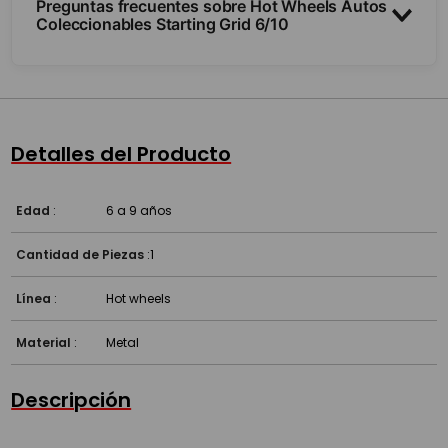
Preguntas frecuentes sobre Hot Wheels Autos
Coleccionables Starting Grid 6/10
¿Puedo elegir el modelo exacto?
¿Qué escala y tamaño tienen?
Detalles del Producto
¿Sirven para jugar o coleccionar?
Edad
:
6 a 9 años
Cantidad de Piezas
:
1
Línea
:
Hot wheels
Material
:
Metal
Descripción