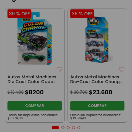
39 %
OFF
39 %
OFF
Autos Metal Machines
Autos Metal Machines
Die Cast Color Cadet
Die-Cast Color Change
Pack x3 Madrush
$
8200
$
23
.
600
$
13
.
400
$
38
.
700
COMPRAR
COMPRAR
Precio sin impuestos nacionales:
Precio sin impuestos nacionales:
$
6776
,
86
$
19
.
504
,
13