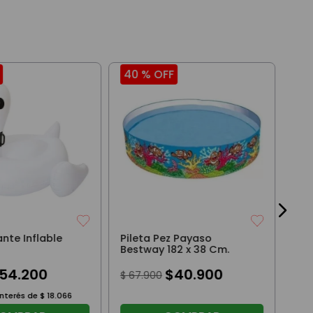
40 %
OFF
40
Col
Hel
Be
$
41
nte Inflable
Pileta Pez Payaso
Bestway 182 x 38 Cm.
54
.
200
$
40
.
900
$
67
.
900
interés de
$
18
.
066