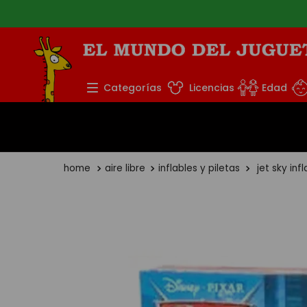
TÉRMINOS MÁS BUS
Categorías
Licencias
Edad
1
.
rompecabezas
2
.
lego
3
.
peluche
aire libre
inflables y piletas
jet sky inf
4
.
monopatin
5
.
toy story