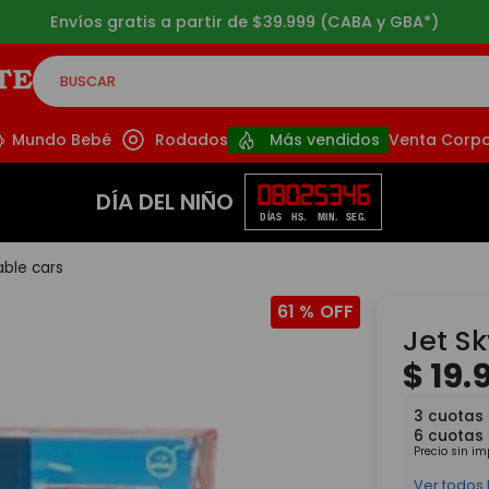
Envíos gratis a partir de $39.999 (CABA y GBA*)
BUSCAR
CADOS
Mundo Bebé
Rodados
Más vendidos
Venta Corpo
08
02
53
44
DÍA DEL NIÑO
DÍAS
HS.
MIN.
SEG.
lable cars
61 %
Jet Sk
$
19
.
3
cuotas
6
cuotas
Precio sin i
Ver todos