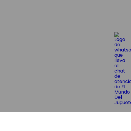
😱¡Suscríbite y obtene un 10% OF