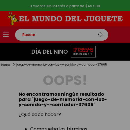
3 cuotas sin interés a partir de $49.999
Buscar
TÉRMINOS MÁS BUSCADOS
07
19
55
49
DÍA DEL NIÑO
DÍAS
HS.
MIN.
SEG.
1
.
rompecabezas
juego-de-memoria-con-luz-y-sonido-y--contador-37605
2
.
lego
OOPS!
3
.
peluche
4
.
monopatin
No encontramos ningún resultado
5
.
toy story
para "
juego-de-memoria-con-luz-
y-sonido-y--contador-37605
"
¿Qué debo hacer?
Comprueba los términos