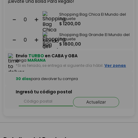
¡Llevate Una Bolsa Para Regalo!
Shopping Bag Chica El Mundo del
－
＋
Juguete
$
1200
,
00
Shopping Bag Grande El Mundo del
－
＋
Juguete
$
1800
,
00
Envío
TURBO
en CABA y GBA
Llega
MAÑANA
*Si es feriado, se entrega el siguiente día hábil.
Ver zonas
30 días
para devolver tu compra
Ingresá tu código postal
Actualizar