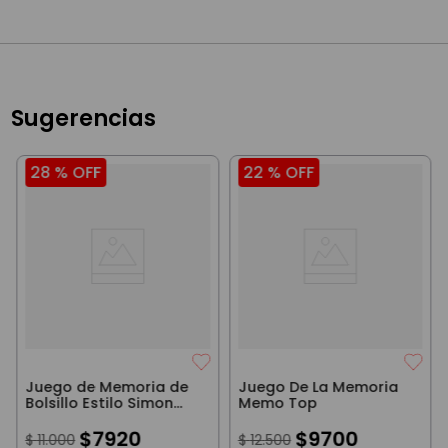
Sugerencias
28 %
OFF
22 %
OFF
Juego de Memoria de
Juego De La Memoria
Bolsillo Estilo Simon
Memo Top
con Luces y Sonidos
Cuadrado
$
7920
$
9700
$
11
.
000
$
12
.
500