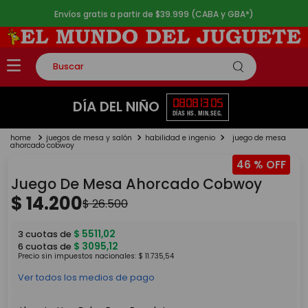
Envíos gratis a partir de $39.999 (CABA y GBA*)
Buscar
TÉRMINOS MÁS BUSCADOS
08
08
13
05
DÍA DEL NIÑO
DÍAS
HS.
MIN.
SEG.
1
.
rompecabezas
juegos de mesa y salón
habilidad e ingenio
juego de mesa
2
.
lego
ahorcado cobwoy
46 %
3
.
peluche
Juego De Mesa Ahorcado Cobwoy
4
.
monopatin
$
14
.
200
$
26
.
500
5
.
toy story
$
5511
,
02
3
cuotas de
$
3095
,
12
6
cuotas de
Precio sin impuestos nacionales:
$
11
.
735
,
54
Ver todos los medios de pago