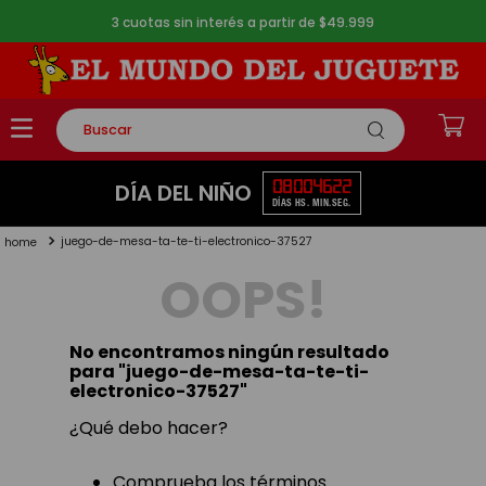
3 cuotas sin interés a partir de $49.999
Buscar
TÉRMINOS MÁS BUSCADOS
08
00
46
22
DÍA DEL NIÑO
DÍAS
HS.
MIN.
SEG.
1
.
rompecabezas
juego-de-mesa-ta-te-ti-electronico-37527
2
.
lego
OOPS!
3
.
peluche
4
.
monopatin
No encontramos ningún resultado
5
.
toy story
para "
juego-de-mesa-ta-te-ti-
electronico-37527
"
¿Qué debo hacer?
Comprueba los términos