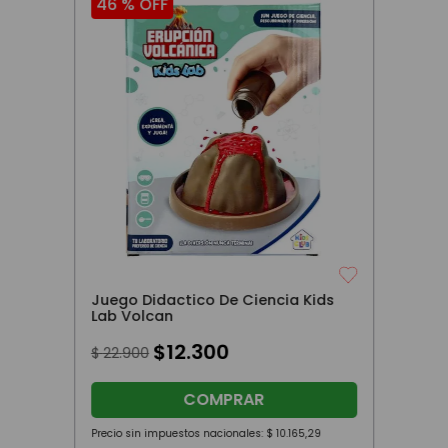
46 %
OFF
Juego Didactico De Ciencia Kids
Lab Volcan
$
12
.
300
$
22
.
900
COMPRAR
Precio sin impuestos nacionales:
$
10
.
165
,
29