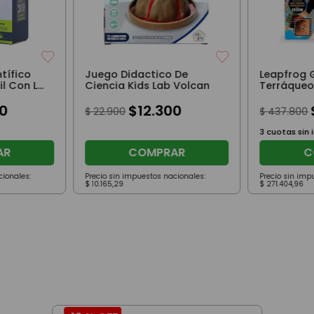
tífico
Juego Didactico De
Leapfrog 
il Con Luz
Ciencia Kids Lab Volcan
Terráqueo
Mágicas
0
$
12
.
300
$
22
.
900
$
437
.
800
3
cuotas sin 
AR
COMPRAR
C
cionales:
Precio sin impuestos nacionales:
Precio sin imp
$
10
.
165
,
29
$
271
.
404
,
96