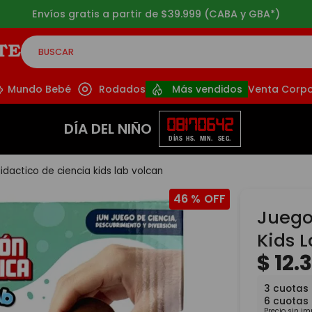
Envíos gratis a partir de $39.999 (CABA y GBA*)
BUSCAR
CADOS
Mundo Bebé
Rodados
Más vendidos
Venta Corpo
08
17
06
41
DÍA DEL NIÑO
DÍAS
HS.
MIN.
SEG.
idactico de ciencia kids lab volcan
46 %
Juego
Kids 
$
12
.
3
cuotas
6
cuotas
Precio sin i