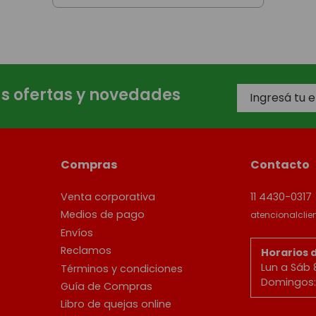
as ofertas y novedades
Compras
Contacto
Venta corporativa
11 4430-0317
Medios de pago
atencionalcli
Envíos
Reclamos
Horarios 
Lun a Sáb 
Términos y condiciones
Domingos: 
Guía de Compras
Libro de quejas online