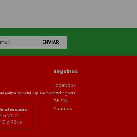
ENVIAR
Seguinos
Facebook
Instagram
ente@elmundodeljuguete.com.ar
Tik Tok
Youtube
de atención:
8 a 20 HS
15 a 20 HS