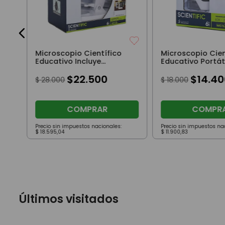
Microscopio Científico
Microscopio Cien
Educativo Incluye
Educativo Portát
Accesorios Para Realizar
Para Realizar
Experimentos
$
22
.
500
Experimentos
$
14
.
40
$
28
.
000
$
18
.
000
COMPRAR
COMPR
Precio sin impuestos nacionales:
Precio sin impuestos na
$
18
.
595
,
04
$
11
.
900
,
83
Últimos visitados