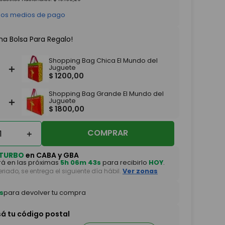
 los medios de pago
na Bolsa Para Regalo!
Shopping Bag Chica El Mundo del
＋
Juguete
$
1200
,
00
Shopping Bag Grande El Mundo del
＋
Juguete
$
1800
,
00
COMPRAR
＋
TURBO
en CABA y GBA
á en las próximas
5h 06m 42s
para recibirlo
HOY
.
feriado, se entrega el siguiente día hábil.
Ver zonas
s
para devolver tu compra
sá tu código postal