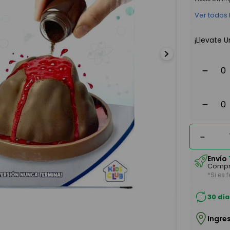
Ver todos
¡Llevate U
－
－
－
Envío
Compr
*Si es 
30 día
Ingre