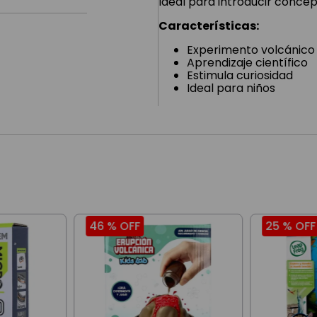
Ideal para introducir conce
Características:
Experimento volcánico
Aprendizaje científico
Estimula curiosidad
Ideal para niños
46 %
OFF
25 %
OFF