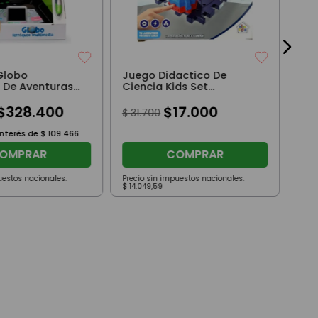
Globo
Juego Didactico De
 De Aventuras
Ciencia Kids Set
Electronico
$
328
.
400
$
17
.
000
$
31
.
700
interés de
$
109
.
466
OMPRAR
COMPRAR
uestos nacionales:
Precio sin impuestos nacionales:
Prec
$
14
.
049
,
59
$
14
.