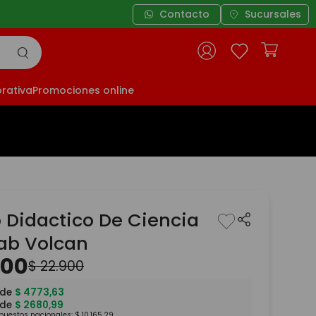
Contacto
Sucursales
rativa
Promociones online
 Didactico De Ciencia
Lab Volcan
300
$
22
.
900
 de
$
4773
,
63
 de
$
2680
,
99
mpuestos nacionales:
$
10
.
165
,
29