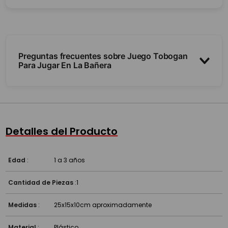
Preguntas frecuentes sobre Juego Tobogan
Para Jugar En La Bañera
¿Cómo funciona?
¿Es seguro?
Detalles del Producto
¿Para qué edad es?
Edad
:
1 a 3 años
Cantidad de Piezas
:
1
Medidas
:
25x15x10cm aproximadamente
Material
:
Plástico