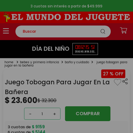
3 cuotas sin interés a partir de $49.999
Buscar
TÉRMINOS MÁS BUSCADOS
08
12
15
51
DÍA DEL NIÑO
DÍAS
HS.
MIN.
SEG.
1
.
rompecabezas
bebes y primera infancia
baño y cuidado
juego tobogan para
2
.
lego
jugar en la bañera
27 %
3
.
peluche
Juego Tobogan Para Jugar En La
4
.
monopatin
Bañera
5
.
toy story
$
23
.
600
$
32
.
300
COMPRAR
－
＋
$
9159
3
cuotas de
$
5144
6
cuotas de