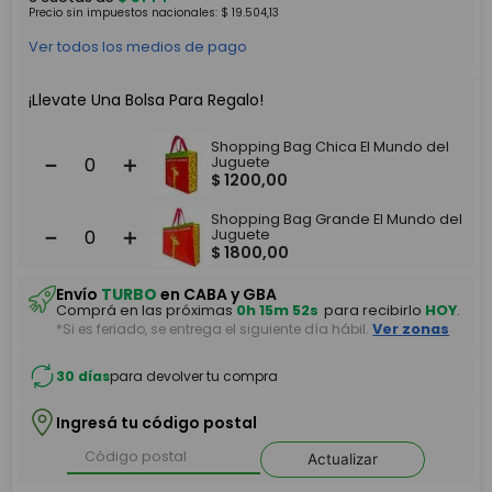
Precio sin impuestos nacionales:
$
19
.
504
,
13
Ver todos los medios de pago
¡Llevate Una Bolsa Para Regalo!
Shopping Bag Chica El Mundo del
－
＋
Juguete
$
1200
,
00
Shopping Bag Grande El Mundo del
－
＋
Juguete
$
1800
,
00
Envío
TURBO
en CABA y GBA
Comprá en las próximas
0h 15m 52s
para recibirlo
HOY
.
*Si es feriado, se entrega el siguiente día hábil.
Ver zonas
30 días
para devolver tu compra
Ingresá tu código postal
Actualizar