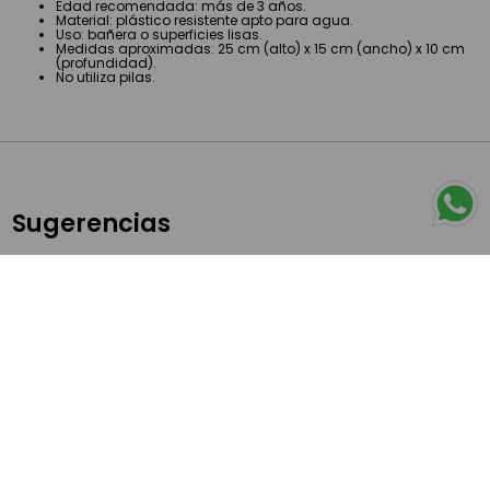
Edad recomendada: más de 3 años.
Material: plástico resistente apto para agua.
Uso: bañera o superficies lisas.
Medidas aproximadas: 25 cm (alto) x 15 cm (ancho) x 10 cm
(profundidad).
No utiliza pilas.
Sugerencias
28 %
OFF
27 %
OFF