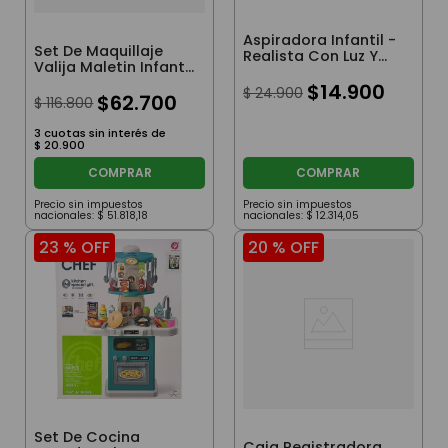
Aspiradora Infantil -
Set De Maquillaje
Realista Con Luz Y
Valija Maletin Infantil
Sonido
Tiny Zorro
$
14
.
900
$
24
.
900
$
62
.
700
$
116
.
800
3
cuotas sin interés de
$
20
.
900
COMPRAR
COMPRAR
Precio sin impuestos
Precio sin impuestos
nacionales:
$
51
.
818
,
18
nacionales:
$
12
.
314
,
05
23 %
OFF
20 %
OFF
Set De Cocina
Caja Registradora