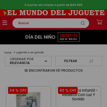
3 cuotas sin interés a partir de $49.999
Buscar
TÉRMINOS MÁS BUSCADOS
08
09
14
19
DÍA DEL NIÑO
DÍAS
HS.
MIN.
SEG.
1
.
rompecabezas
2
.
lego
jugando a ser grande
3
.
peluche
ORDENAR POR
FILTRAR
RELEVANCIA
4
.
monopatin
141
PRODUCTOS
5
.
toy story
34 %
OFF
40 %
OFF