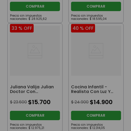
COMPRAR
COMPRAR
Precio sin impuestos
Precio sin impuestos
nacionales:
$
28
.
925
,
62
nacionales:
$
18
.
595
,
04
33 %
OFF
40 %
OFF
Juliana Valija Julian
Cocina Infantil -
Doctor Con
Realista Con Luz Y
Accesorios
Sonido
$
15
.
700
$
14
.
900
$
23
.
600
$
24
.
900
COMPRAR
COMPRAR
Precio sin impuestos
Precio sin impuestos
nacionales:
$
12
.
975
,
21
nacionales:
$
12
.
314
,
05