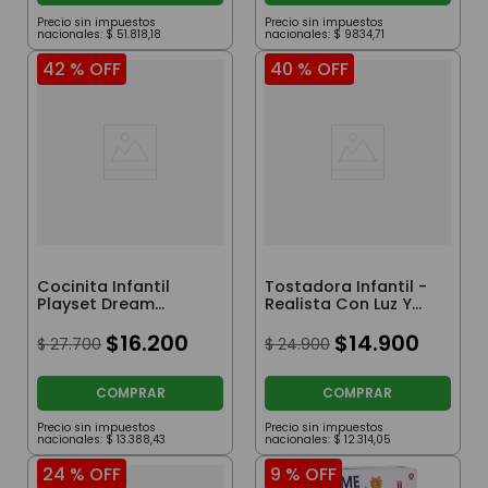
Precio sin impuestos
Precio sin impuestos
nacionales:
$
51
.
818
,
18
nacionales:
$
9834
,
71
42 %
OFF
40 %
OFF
Cocinita Infantil
Tostadora Infantil -
Playset Dream
Realista Con Luz Y
Kitchen Con
Sonido
Accesorios
$
16
.
200
$
14
.
900
$
27
.
700
$
24
.
900
COMPRAR
COMPRAR
Precio sin impuestos
Precio sin impuestos
nacionales:
$
13
.
388
,
43
nacionales:
$
12
.
314
,
05
24 %
OFF
9 %
OFF