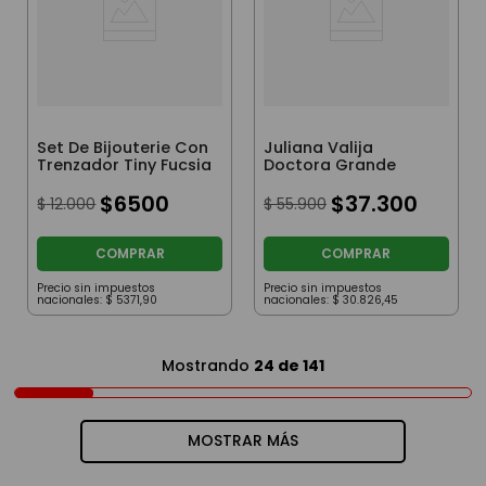
Set De Bijouterie Con
Juliana Valija
Trenzador Tiny Fucsia
Doctora Grande
$
6500
$
37
.
300
$
12
.
000
$
55
.
900
COMPRAR
COMPRAR
Precio sin impuestos
Precio sin impuestos
nacionales:
$
5371
,
90
nacionales:
$
30
.
826
,
45
Mostrando
24 de 141
MOSTRAR MÁS