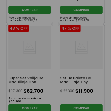
COMPRAR
COMPRAR
Precio sin impuestos
Precio sin impuestos
nacionales:
$
12
.
314
,
05
nacionales:
$
12
.
314
,
05
48 %
OFF
47 %
OFF
Super Set Valija De
Set De Paleta De
Maquillaje Con
Maquillaje Tiny
Accesorios Tiny
Multicolor
$
62
.
700
$
11
.
900
$
121
.
300
$
22
.
300
3
cuotas sin interés de
$
20
.
900
COMPRAR
COMPRAR