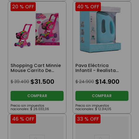
20 %
OFF
40 %
OFF
Shopping Cart Minnie
Pava Eléctrica
Mouse Carrito De
Infantil - Realista
Compras Con
Con Luz Y Sonido
Accesorios
$
31
.
500
$
14
.
900
$
39
.
400
$
24
.
900
COMPRAR
COMPRAR
Precio sin impuestos
Precio sin impuestos
nacionales:
$
26
.
033
,
06
nacionales:
$
12
.
314
,
05
46 %
OFF
33 %
OFF