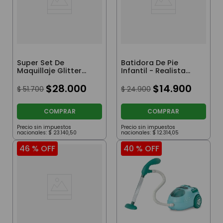
Super Set De
Batidora De Pie
Maquillaje Glitter
Infantil - Realista
Tiny
Con Luz Y Sonido
$
28
.
000
$
14
.
900
$
51
.
700
$
24
.
900
COMPRAR
COMPRAR
Precio sin impuestos
Precio sin impuestos
nacionales:
$
23
.
140
,
50
nacionales:
$
12
.
314
,
05
46 %
OFF
40 %
OFF