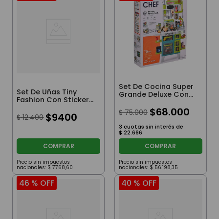
Set De Cocina Super
Set De Uñas Tiny
Grande Deluxe Con
Fashion Con Stickers
Accesorios Luz Y
Rojo Y Azul
Sonido 104 Piezas
$
68
.
000
$
75
.
000
$
9400
$
12
.
400
3
cuotas sin interés de
$
22
.
666
COMPRAR
COMPRAR
Precio sin impuestos
Precio sin impuestos
nacionales:
$
7768
,
60
nacionales:
$
56
.
198
,
35
46 %
OFF
40 %
OFF