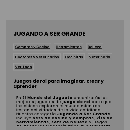
JUGANDO A SER GRANDE
Compras y Cocina
Herramientas
Belleza
Doctores y Veterinarios
Cocinitas
Veterinaria
Ver Todo
Juegos de rol para imaginar, crear y
aprender
En
El Mundo del Juguete
encontrarás los
mejores juguetes de
juego de rol
para que
los chicos exploren el mundo mientras
imitan actividades de la vida cotidiana.
Nuestra categoría
Jugando a Ser Grande
incluye
sets de cocina y compras
,
kits de
herramientas
,
sets de belleza
y juegos
de
doctores y veterinarios
que fomentan