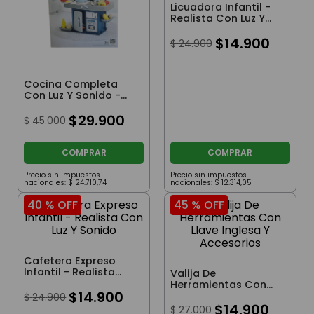
Licuadora Infantil -
Realista Con Luz Y
Sonido
$
14
.
900
$
24
.
900
Cocina Completa
Con Luz Y Sonido -
Incluye 28 Accesorios
$
29
.
900
$
45
.
000
COMPRAR
COMPRAR
Precio sin impuestos
Precio sin impuestos
nacionales:
$
24
.
710
,
74
nacionales:
$
12
.
314
,
05
40 %
OFF
45 %
OFF
Cafetera Expreso
Infantil - Realista
Valija De
Con Luz Y Sonido
Herramientas Con
$
14
.
900
Llave Inglesa Y
$
24
.
900
Accesorios
$
14
.
900
$
27
.
000