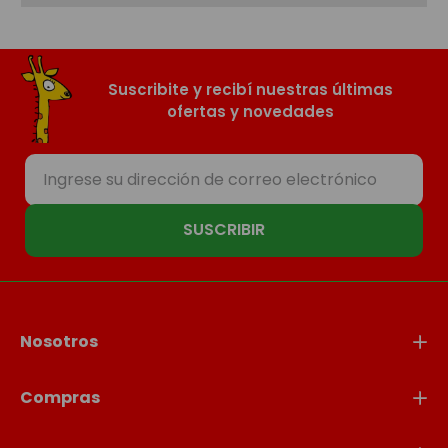
la creatividad y el juego simbólico.
Estos juguetes ayudan a desarrollar
habilidades sociales, lenguaje, resolución
de problemas y autonomía mientras los
chicos recrean situaciones reales de
manera divertida.
Suscribite y recibí nuestras últimas
ofertas y novedades
Explorá la colección completa y encontrá el
kit perfecto para acompañar su
imaginación.
SUSCRIBIR
Nosotros
Compras