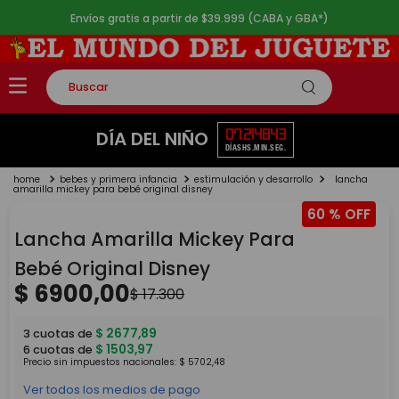
Envíos gratis a partir de $39.999 (CABA y GBA*)
Buscar
TÉRMINOS MÁS BUSCADOS
07
21
48
43
DÍA DEL NIÑO
DÍAS
HS.
MIN.
SEG.
1
.
rompecabezas
bebes y primera infancia
estimulación y desarrollo
lancha
2
.
lego
amarilla mickey para bebé original disney
60 %
3
.
peluche
Lancha Amarilla Mickey Para
4
.
monopatin
Bebé Original Disney
5
.
toy story
$
6900
,
00
$
17
.
300
$
2677
,
89
3
cuotas de
$
1503
,
97
6
cuotas de
Precio sin impuestos nacionales:
$
5702
,
48
Ver todos los medios de pago