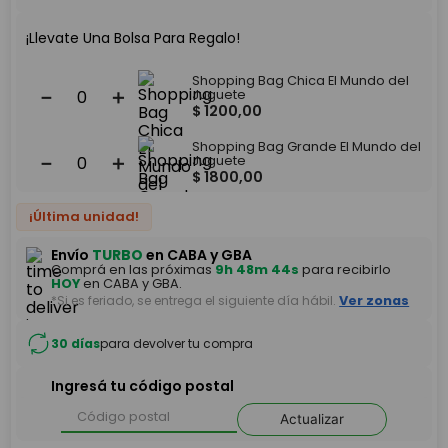
¡Llevate Una Bolsa Para Regalo!
Shopping Bag Chica El Mundo del
－
＋
Juguete
$
1200
,
00
Shopping Bag Grande El Mundo del
－
＋
Juguete
$
1800
,
00
¡Última unidad!
Envío
TURBO
en CABA y GBA
Comprá en las próximas
9h 48m 44s
para recibirlo
HOY
en CABA y GBA.
*Si es feriado, se entrega el siguiente día hábil.
Ver zonas
30 días
para devolver tu compra
Ingresá tu código postal
Actualizar