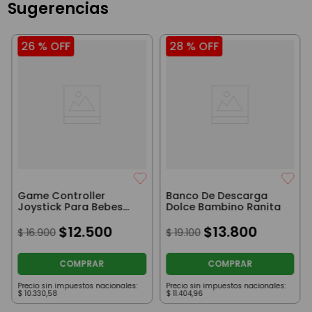
Sugerencias
26 %
OFF
28 %
OFF
Game Controller
Banco De Descarga
Joystick Para Bebes
Dolce Bambino Ranita
Gris
$
12
.
500
$
13
.
800
$
16
.
900
$
19
.
100
COMPRAR
COMPRAR
Precio sin impuestos nacionales:
Precio sin impuestos nacionales:
$
10
.
330
,
58
$
11
.
404
,
96