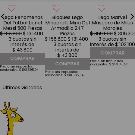
Lego Fenomenos
Bloques Lego
Lego Marvel
Del Futbol Lionel
Minecraft Mina Del
Máscara de Miles
Messi 500 Piezas
Armadillo 247
Morales
$
158
.
800
$
131
.
400
Piezas
$
369
.
500
$
306
.
30
3
cuotas sin
$
158
.
800
$
131
.
400
3
cuotas sin
interés de
3
cuotas sin
interés de
$
102
.
100
$
43
.
800
interés de
COMPRAR
$
43
.
800
COMPRAR
Precio sin impuestos
COMPRAR
nacionales:
$
253
.
140
,
50
Precio sin impuestos
nacionales:
$
108
.
595
,
04
Precio sin impuestos
nacionales:
$
108
.
595
,
04
Últimos visitados