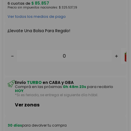
$
85
.
857
6
cuotas de
Precio sin impuestos nacionales:
$
325
.
537
,
19
Ver todos los medios de pago
¡Llevate Una Bolsa Para Regalo!
－
＋
Envío
TURBO
en CABA y GBA
Comprá en las próximas
0h 48m 23s
para recibirlo
－
＋
HOY
.
*Si es feriado, se entrega el siguiente día hábil.
Ver zonas
30 días
para devolver tu compra