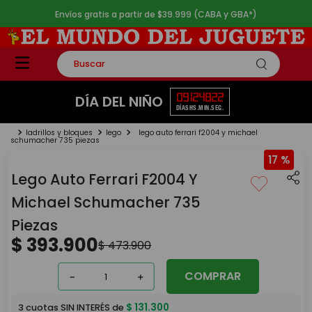
Envíos gratis a partir de $39.999 (CABA y GBA*)
Buscar
TÉRMINOS MÁS BUSCADOS
09
12
48
22
DÍA DEL NIÑO
DÍAS
HS.
MIN.
SEG.
1
.
rompecabezas
ladrillos y bloques
lego
lego auto ferrari f2004 y michael
2
.
lego
schumacher 735 piezas
17 %
3
.
peluche
Lego Auto Ferrari F2004 Y
4
.
monopatin
Michael Schumacher 735
5
.
toy story
Piezas
$
393
.
900
$
473
.
900
COMPRAR
－
＋
$
131
.
300
3
cuotas SIN INTERÉS de