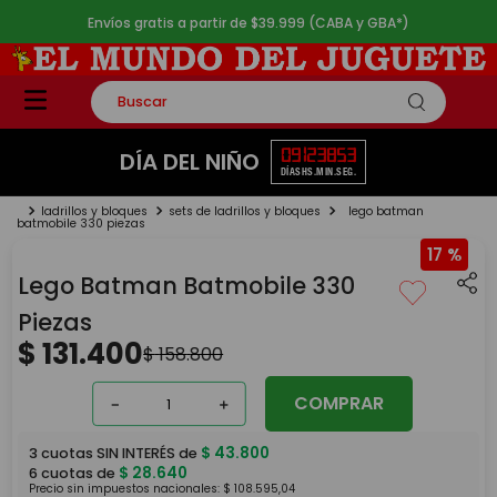
Envíos gratis a partir de $39.999 (CABA y GBA*)
Buscar
TÉRMINOS MÁS BUSCADOS
09
12
38
52
DÍA DEL NIÑO
DÍAS
HS.
MIN.
SEG.
1
.
rompecabezas
ladrillos y bloques
sets de ladrillos y bloques
lego batman
2
.
lego
batmobile 330 piezas
17 %
3
.
peluche
Lego Batman Batmobile 330
4
.
monopatin
Piezas
5
.
toy story
$
131
.
400
$
158
.
800
COMPRAR
－
＋
$
43
.
800
3
cuotas SIN INTERÉS de
$
28
.
640
6
cuotas de
Precio sin impuestos nacionales:
$
108
.
595
,
04