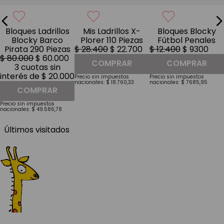
Bloques Ladrillos
Mis Ladrillos X-
Bloques Blocky
Blocky Barco
Plorer 110 Piezas
Fútbol Penales
Pirata 290 Piezas
$
28
.
400
$
22
.
700
$
12
.
400
$
9300
$
80
.
000
$
60
.
000
COMPRAR
COMPRAR
3
cuotas sin
interés de
$
20
.
000
Precio sin impuestos
Precio sin impuestos
nacionales:
$
18
.
760
,
33
nacionales:
$
7685
,
95
COMPRAR
Precio sin impuestos
nacionales:
$
49
.
586
,
78
Últimos visitados