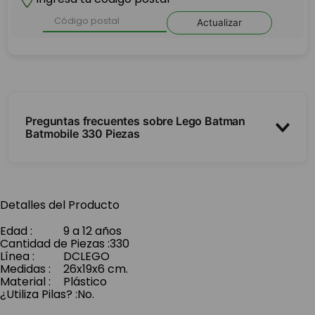
Actualizar
Preguntas frecuentes sobre Lego Batman
Batmobile 330 Piezas
¿Trae minifiguras?
Detalles del Producto
¿Cuántas piezas y para qué edad?
Edad
:
9 a 12 años
Cantidad de Piezas
:
330
Línea
:
DC
LEGO
¿Es compatible con otros Lego?
Medidas
:
26x19x6 cm.
Material
:
Plástico
¿Utiliza Pilas?
:
No.
Descripción