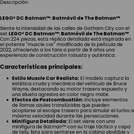
LEGO® DC Batman™: Batmóvil de The Batman™
Siente la intensidad de las calles de Gotham City con el
set
LEGO® DC Batman™: Batmóvil de The Batman™
.
Con 224 piezas, esta réplica detallada está inspirada en
el potente "muscle car" modificado de la película de
2022, ofreciendo a los fans a partir de 9 años una
experiencia de construcción robusta y auténtica.
Características principales:
Estilo Muscle Car Realista:
El modelo captura la
estética cruda y mecánica del vehículo de Bruce
Wayne, destacando su motor trasero expuesto y
una silueta agresiva en color negro mate.
Efectos de Postcombustión:
Incluye elementos
de llamas azules translúcidas que pueden
acoplarse al escape trasero para simular el turbo a
máxima velocidad durante las persecuciones.
Minifigura Detallada:
El set viene con una
minifigura de Batman™ con su traje táctico y capa
de tela, lista para sentarse en la cabina abatible y
tomar el control del volante.