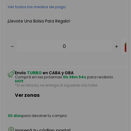
Ver todos los medios de pago
¡Llevate Una Bolsa Para Regalo!
－
＋
Envío
TURBO
en CABA y GBA
Comprá en las próximas
0h 38m 53s
para recibirlo
HOY
.
－
＋
*Si es feriado, se entrega el siguiente día hábil.
Ver zonas
30 días
para devolver tu compra
Ingresá tu código postal