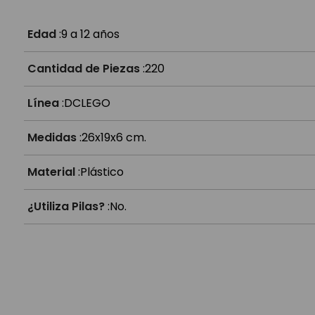
¿Es compatible con otros Lego?
Edad
:
9 a 12 años
Cantidad de Piezas
:
220
Línea
:
DC
LEGO
Medidas
:
26x19x6 cm.
Material
:
Plástico
¿Utiliza Pilas?
:
No.