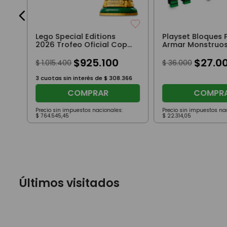
Lego Special Editions
Playset Bloques 
2026 Trofeo Oficial Copa
Armar Monstruos
Mundial FIFA 2842 Piezas
100 Pz Original
$
925
.
100
$
27
.
0
$
1
.
015
.
400
$
36
.
000
3
cuotas sin interés de
$
308
.
366
COMPRAR
COMPR
Precio sin impuestos nacionales:
Precio sin impuestos na
$
764
.
545
,
45
$
22
.
314
,
05
Últimos visitados