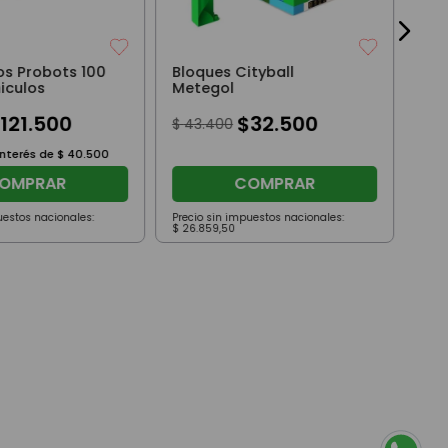
los Probots 100
Bloques Cityball
iculos
Metegol
$
121
.
500
$
32
.
500
$
43
.
400
interés de
$
40
.
500
OMPRAR
COMPRAR
uestos nacionales:
Precio sin impuestos nacionales:
Prec
$
26
.
859
,
50
$
77