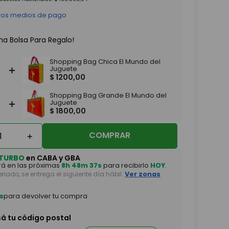
 los medios de pago
na Bolsa Para Regalo!
Shopping Bag Chica El Mundo del
＋
Juguete
$
1200
,
00
Shopping Bag Grande El Mundo del
＋
Juguete
$
1800
,
00
COMPRAR
＋
TURBO
en CABA y GBA
á en las próximas
8h 48m 37s
para recibirlo
HOY
.
feriado, se entrega el siguiente día hábil.
Ver zonas
s
para devolver tu compra
sá tu código postal