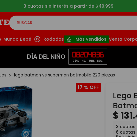
3 cuotas sin interés a partir de $49.999
BUSCAR
CADOS
Mundo Bebé
Rodados
Más vendidos
Venta Corpo
08
20
48
36
DÍA DEL NIÑO
DÍAS
HS.
MIN.
SEG.
ques
lego batman vs superman batmobile 220 piezas
17 %
Lego 
Batmo
$
131
.
3
cuotas 
6
cuotas
Precio sin i