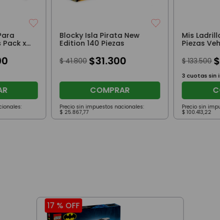
Para
Blocky Isla Pirata New
Mis Ladril
 Pack x4
Edition 140 Piezas
Piezas Veh
00
$
31
.
300
$
41
.
800
$
133
.
500
3
cuotas sin 
AR
COMPRAR
C
cionales:
Precio sin impuestos nacionales:
Precio sin imp
$
25
.
867
,
77
$
100
.
413
,
22
17 %
OFF