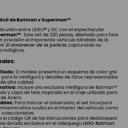
óvil de Batman v Superman™
 la unión entre LEGO® y DC con el espectacular
uperman™
. Este set de 220 piezas, diseñado para fans
on precisión el imponente vehículo blindado de la
 El amanecer de la justicia
, capturando su
ecnológicos.
pales:
llado:
El modelo presenta un esquema de color gris
 para la minifigura y detalles de faros representados
de alta calidad.
ativa:
Incluye una exclusiva minifigura de Batman™
a y capa de tela, inspirada en el traje utilizado para
 de Acero.
bles:
Para marcar el aniversario, el set incorpora
memorativa oculta en el interior del vehículo como
 coleccionistas.
 el código QR de las instrucciones para desbloquear
nte dorada exclusiva en el videojuego
LEGO Batman: