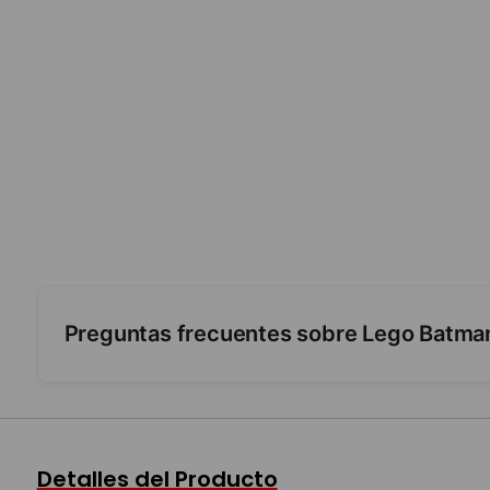
Preguntas frecuentes sobre Lego Batma
¿Trae minifiguras?
¿Cuántas piezas y para qué edad?
Detalles del Producto