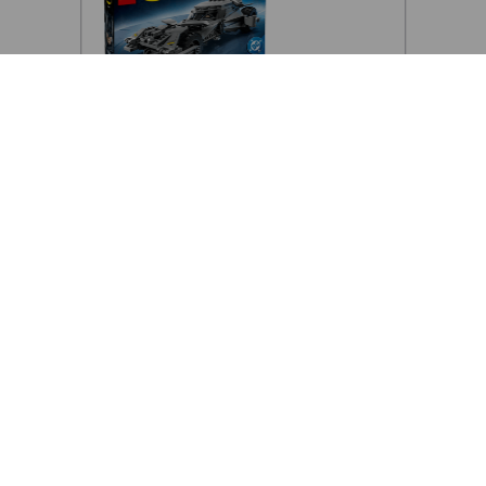
Lego Batman VS Superman
Batmobile 220 Piezas
$
131
.
400
$
158
.
800
COMPRAR
Precio sin impuestos nacionales:
$
108
.
595
,
04