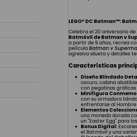
LEGO® DC Batman™: Batm
Celebra el 20 aniversario de
Batmóvil de Batman v S
a partir de 9 años, recrea c
película
Batman v Superman:
agresiva silueta y detalles t
Características princi
Diseño Blindado Deta
oscuro, cabina abatible
con pegatinas gráficas 
Minifigura Conmemor
con su armadura blindad
enfrentarse al Hombre
Elementos Colecciona
una moneda dorada con
un "Easter Egg" para los
Bonus Digital:
Escanea
el Batmóvil y una varia