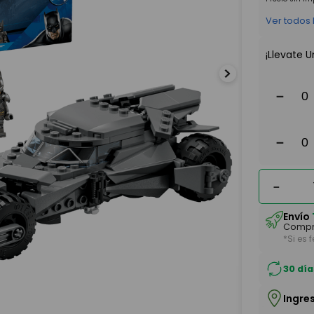
Ver todos
¡Llevate U
－
－
－
Envío
Compr
*Si es 
30 día
Ingre