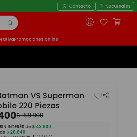
Contacto
Sucursales
rativa
Promociones online
Batman VS Superman
bile 220 Piezas
400
$
158
.
800
SIN INTERÉS de
$
43
.
800
 de
$
28
.
640
mpuestos nacionales:
$
108
.
595
,
04