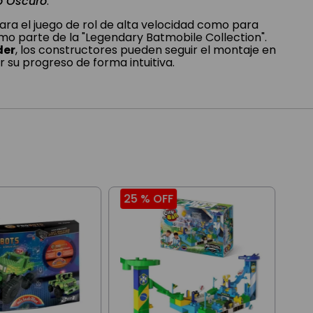
ro Oscuro
.
ara el juego de rol de alta velocidad como para
mo parte de la "Legendary Batmobile Collection".
der
, los constructores pueden seguir el montaje en
r su progreso de forma intuitiva.
25 %
OFF
17
Leg
Pok
$
1
.
1
3
cuo