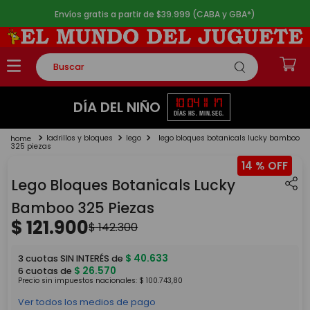
Envíos gratis a partir de $39.999 (CABA y GBA*)
Buscar
TÉRMINOS MÁS BUSCADOS
10
04
11
17
DÍA DEL NIÑO
DÍAS
HS.
MIN.
SEG.
1
.
rompecabezas
ladrillos y bloques
lego
lego bloques botanicals lucky bamboo
2
.
lego
325 piezas
14 %
3
.
peluche
Lego Bloques Botanicals Lucky
4
.
monopatin
Bamboo 325 Piezas
5
.
toy story
$
121
.
900
$
142
.
300
$
40
.
633
3
cuotas SIN INTERÉS de
$
26
.
570
6
cuotas de
Precio sin impuestos nacionales:
$
100
.
743
,
80
Ver todos los medios de pago