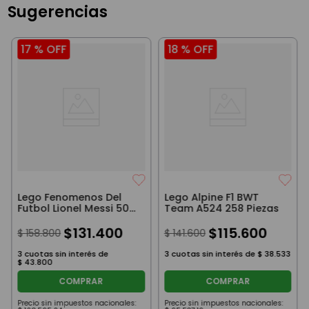
Sugerencias
17 %
OFF
18 %
OFF
Lego Fenomenos Del
Lego Alpine F1 BWT
Futbol Lionel Messi 500
Team A524 258 Piezas
Piezas
$
131
.
400
$
115
.
600
$
158
.
800
$
141
.
600
3
cuotas sin interés de
3
cuotas sin interés de
$
38
.
533
$
43
.
800
COMPRAR
COMPRAR
Precio sin impuestos nacionales:
Precio sin impuestos nacionales: