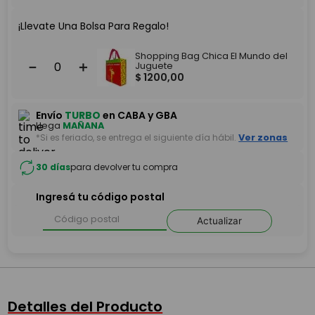
¡Llevate Una Bolsa Para Regalo!
Shopping Bag Chica El Mundo del
－
＋
Juguete
$
1200
,
00
Envío
TURBO
en CABA y GBA
Llega
MAÑANA
*Si es feriado, se entrega el siguiente día hábil.
Ver zonas
30 días
para devolver tu compra
Ingresá tu código postal
Actualizar
Detalles del Producto