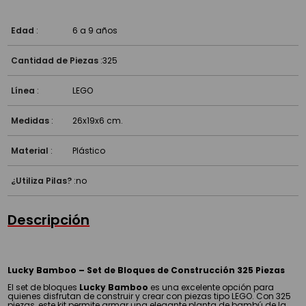
Edad
:
6 a 9 años
Cantidad de Piezas
:
325
Línea
:
LEGO
Medidas
:
26x19x6 cm.
Material
:
Plástico
¿Utiliza Pilas?
:
no
Descripción
Lucky Bamboo – Set de Bloques de Construcción 325 Piezas
El set de bloques
Lucky Bamboo
es una excelente opción para
quienes disfrutan de construir y crear con piezas tipo LEGO. Con 325
piezas, este kit permite armar una elegante planta de bambú de la