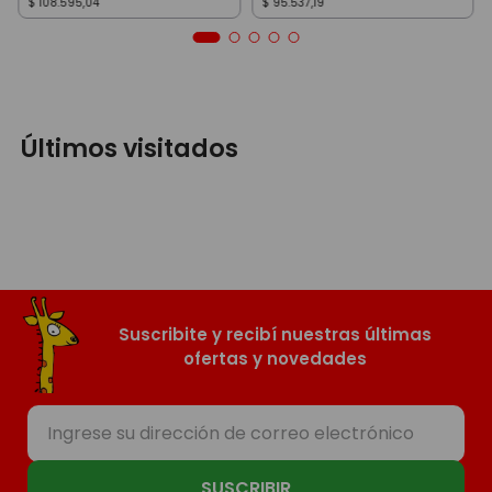
$
108
.
595
,
04
$
95
.
537
,
19
Últimos visitados
Suscribite y recibí nuestras últimas
ofertas y novedades
SUSCRIBIR