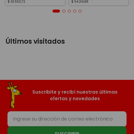
$
33
.
553
,
72
$
54
.
214
,
88
Últimos visitados
Suscribite y recibí nuestras últimas
ofertas y novedades
SUSCRIBIR