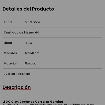
Detalles del Producto
Edad
:
6 a 9 años
Cantidad de Piezas
:
64
Línea
:
LEGO
Medidas
:
12x9x8 cm.
Material
:
Plástico
¿Utiliza Pilas?
:
No.
Descripción
LEGO City: Coche de Carreras Gaming
¡Fusiona el mundo de los videojuegos con la realidad con el set