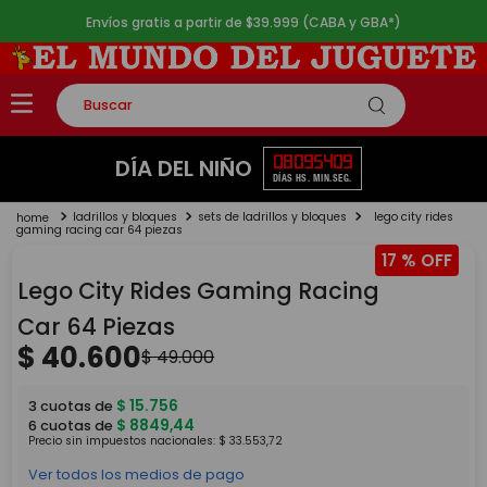
Envíos gratis a partir de $39.999 (CABA y GBA*)
Buscar
TÉRMINOS MÁS BUSCADOS
08
09
54
09
DÍA DEL NIÑO
DÍAS
HS.
MIN.
SEG.
1
.
rompecabezas
ladrillos y bloques
sets de ladrillos y bloques
lego city rides
2
.
lego
gaming racing car 64 piezas
17 %
3
.
peluche
Lego City Rides Gaming Racing
4
.
monopatin
Car 64 Piezas
5
.
toy story
$
40
.
600
$
49
.
000
$
15
.
756
3
cuotas de
$
8849
,
44
6
cuotas de
Precio sin impuestos nacionales:
$
33
.
553
,
72
Ver todos los medios de pago