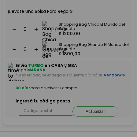
¡Llevate Una Bolsa Para Regalo!
Shopping Bag Chica El Mundo del
－
＋
Juguete
$
1200
,
00
Shopping Bag Grande El Mundo del
－
＋
Juguete
$
1800
,
00
Envío
TURBO
en CABA y GBA
Llega
MAÑANA
*Si es feriado, se entrega el siguiente día hábil.
Ver zonas
30 días
para devolver tu compra
Ingresá tu código postal
Actualizar