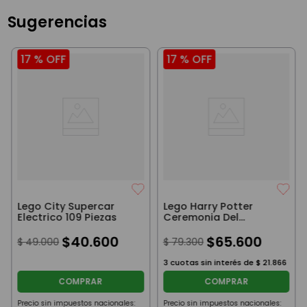
Sugerencias
17 %
OFF
17 %
OFF
Lego City Supercar
Lego Harry Potter
Electrico 109 Piezas
Ceremonia Del
Sombrero
$
40
.
600
Seleccionador 124
$
65
.
600
$
49
.
000
$
79
.
300
Piezas
3
cuotas sin interés de
$
21
.
866
COMPRAR
COMPRAR
Precio sin impuestos nacionales:
Precio sin impuestos nacionales: