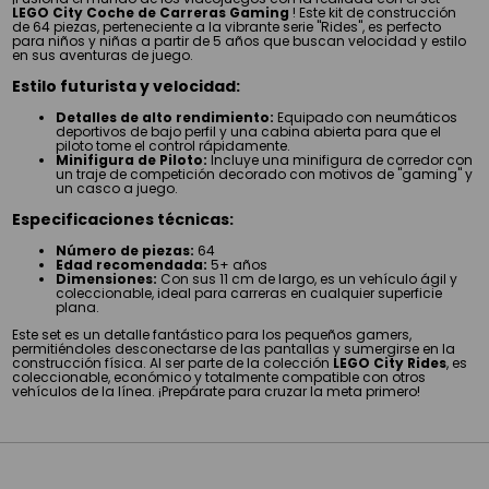
LEGO City Coche de Carreras Gaming
! Este kit de construcción
de 64 piezas, perteneciente a la vibrante serie "Rides", es perfecto
para niños y niñas a partir de 5 años que buscan velocidad y estilo
en sus aventuras de juego.
Estilo futurista y velocidad:
Detalles de alto rendimiento:
Equipado con neumáticos
deportivos de bajo perfil y una cabina abierta para que el
piloto tome el control rápidamente.
Minifigura de Piloto:
Incluye una minifigura de corredor con
un traje de competición decorado con motivos de "gaming" y
un casco a juego.
Especificaciones técnicas:
Número de piezas:
64
Edad recomendada:
5+ años
Dimensiones:
Con sus 11 cm de largo, es un vehículo ágil y
coleccionable, ideal para carreras en cualquier superficie
plana.
Este set es un detalle fantástico para los pequeños gamers,
permitiéndoles desconectarse de las pantallas y sumergirse en la
construcción física. Al ser parte de la colección
LEGO City Rides
, es
coleccionable, económico y totalmente compatible con otros
vehículos de la línea. ¡Prepárate para cruzar la meta primero!