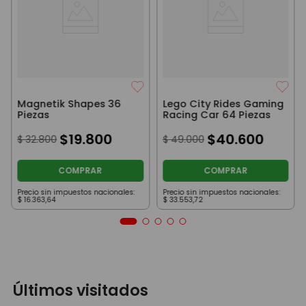
Magnetik Shapes 36
Lego City Rides Gaming
Piezas
Racing Car 64 Piezas
$
19
.
800
$
40
.
600
$
32
.
800
$
49
.
000
COMPRAR
COMPRAR
Precio sin impuestos nacionales:
Precio sin impuestos nacionales:
$
16
.
363
,
64
$
33
.
553
,
72
Últimos visitados