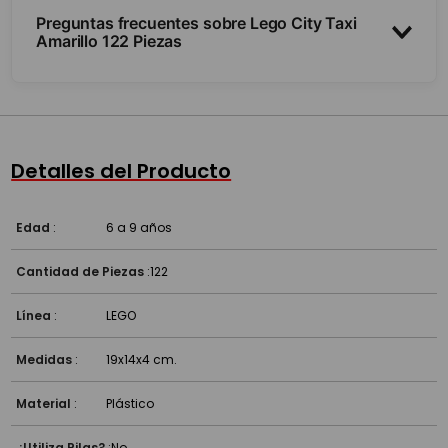
Preguntas frecuentes sobre Lego City Taxi
Amarillo 122 Piezas
¿Trae minifiguras?
¿Cuántas piezas y para qué edad?
Detalles del Producto
¿Es compatible con otros Lego?
Edad
:
6 a 9 años
Cantidad de Piezas
:
122
Línea
:
LEGO
Medidas
:
19x14x4 cm.
Material
:
Plástico
¿Utiliza Pilas?
:
No.