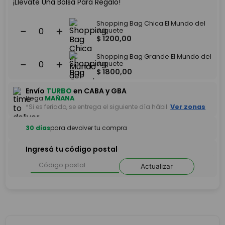
¡Llevate Una Bolsa Para Regalo!
Shopping Bag Chica El Mundo del
－
＋
Juguete
$
1200
,
00
Shopping Bag Grande El Mundo del
－
＋
Juguete
$
1800
,
00
Envío
TURBO
en CABA y GBA
Llega
MAÑANA
*Si es feriado, se entrega el siguiente día hábil.
Ver zonas
30 días
para devolver tu compra
Ingresá tu código postal
Actualizar