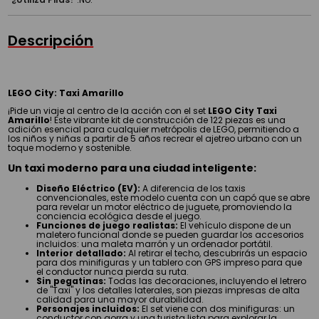
Descripción
LEGO City: Taxi Amarillo
¡Pide un viaje al centro de la acción con el set
LEGO City Taxi
Amarillo
! Este vibrante kit de construcción de 122 piezas es una
adición esencial para cualquier metrópolis de LEGO, permitiendo a
los niños y niñas a partir de 5 años recrear el ajetreo urbano con un
toque moderno y sostenible.
Un taxi moderno para una ciudad inteligente:
Diseño Eléctrico (EV):
A diferencia de los taxis
convencionales, este modelo cuenta con un capó que se abre
para revelar un motor eléctrico de juguete, promoviendo la
conciencia ecológica desde el juego.
Funciones de juego realistas:
El vehículo dispone de un
maletero funcional donde se pueden guardar los accesorios
incluidos: una maleta marrón y un ordenador portátil.
Interior detallado:
Al retirar el techo, descubrirás un espacio
para dos minifiguras y un tablero con GPS impreso para que
el conductor nunca pierda su ruta.
Sin pegatinas:
Todas las decoraciones, incluyendo el letrero
de "Taxi" y los detalles laterales, son piezas impresas de alta
calidad para una mayor durabilidad.
Personajes incluidos:
El set viene con dos minifiguras: un
conductor con gorra y una turista lista para explorar la