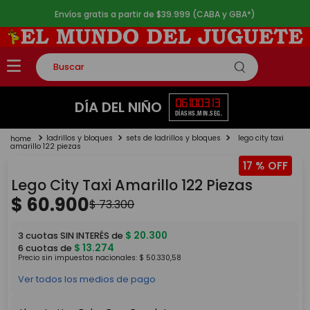
Envíos gratis a partir de $39.999 (CABA y GBA*)
Buscar
TÉRMINOS MÁS BUSCADOS
06
10
03
13
DÍA DEL NIÑO
DÍAS
HS.
MIN.
SEG.
1
.
rompecabezas
ladrillos y bloques
sets de ladrillos y bloques
lego city taxi
2
.
lego
amarillo 122 piezas
17 %
3
.
peluche
Lego City Taxi Amarillo 122 Piezas
4
.
monopatin
$
60
.
900
$
73
.
300
5
.
toy story
$
20
.
300
3
cuotas SIN INTERÉS de
$
13
.
274
6
cuotas de
Precio sin impuestos nacionales:
$
50
.
330
,
58
Ver todos los medios de pago