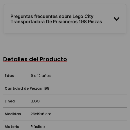
Preguntas frecuentes sobre Lego City
Transportadora De Prisioneros 198 Piezas
¿Para qué edad es?
¿Es compatible con otros Lego?
Detalles del Producto
Edad
:
9 a 12 años
Cantidad de Piezas
:
198
Línea
:
LEGO
Medidas
:
26x19x6 cm.
Material
:
Plástico