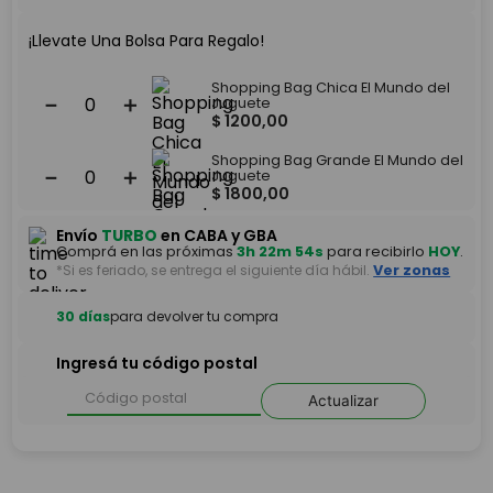
¡Llevate Una Bolsa Para Regalo!
Shopping Bag Chica El Mundo del
－
＋
Juguete
$
1200
,
00
Shopping Bag Grande El Mundo del
－
＋
Juguete
$
1800
,
00
Envío
TURBO
en CABA y GBA
Comprá en las próximas
3h 22m 54s
para recibirlo
HOY
.
*Si es feriado, se entrega el siguiente día hábil.
Ver zonas
30 días
para devolver tu compra
Ingresá tu código postal
Actualizar