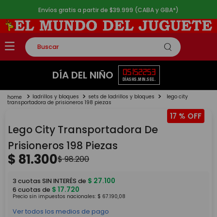
Envíos gratis a partir de $39.999 (CABA y GBA*)
Buscar
TÉRMINOS MÁS BUSCADOS
05
15
22
53
DÍA DEL NIÑO
DÍAS
HS.
MIN.
SEG.
1
.
rompecabezas
ladrillos y bloques
sets de ladrillos y bloques
lego city
2
.
lego
transportadora de prisioneros 198 piezas
17 %
3
.
peluche
Lego City Transportadora De
4
.
monopatin
Prisioneros 198 Piezas
5
.
toy story
$
81
.
300
$
98
.
200
$
27
.
100
3
cuotas SIN INTERÉS de
$
17
.
720
6
cuotas de
Precio sin impuestos nacionales:
$
67
.
190
,
08
Ver todos los medios de pago