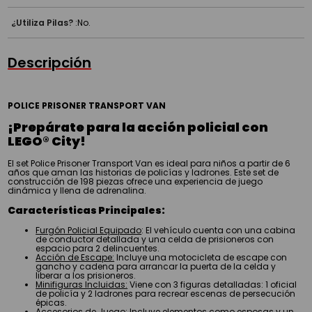
¿Utiliza Pilas?
:
No.
Descripción
POLICE PRISONER TRANSPORT VAN
¡Prepárate para la acción policial con
LEGO® City!
El set Police Prisoner Transport Van es ideal para niños a partir de 6
años que aman las historias de policías y ladrones. Este set de
construcción de 198 piezas ofrece una experiencia de juego
dinámica y llena de adrenalina.
Características Principales:
Furgón Policial Equipado
: El vehículo cuenta con una cabina
de conductor detallada y una celda de prisioneros con
espacio para 2 delincuentes.
Acción de Escape:
Incluye una motocicleta de escape con
gancho y cadena para arrancar la puerta de la celda y
liberar a los prisioneros.
Minifiguras Incluidas:
Viene con 3 figuras detalladas: 1 oficial
de policía y 2 ladrones para recrear escenas de persecución
épicas.
Accesorios de Juego:
Incluye elementos como esposas y un