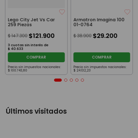
Lego City Jet Vs Car
Armatron Imagina 100
259 Piezas
01-0764
$
121
.
900
$
29
.
200
$
147
.
300
$
38
.
900
3
cuotas sin interés de
$
40
.
633
COMPRAR
COMPRAR
Precio sin impuestos nacionales:
Precio sin impuestos nacionales:
$
100
.
743
,
80
$
24
.
132
,
23
Últimos visitados