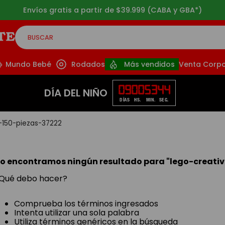
ABA y GBA*)
3 cuo
BUSCAR
CADOS
Mundo Bebé
Rodados
Más vendidos
Venta Corpo
09
00
53
44
DÍA DEL NIÑO
DÍAS
HS.
MIN.
SEG.
-150-piezas-37222
o encontramos ningún resultado para "
lego-creati
Qué debo hacer?
Comprueba los términos ingresados
Intenta utilizar una sola palabra
Utiliza términos genéricos en la búsqueda