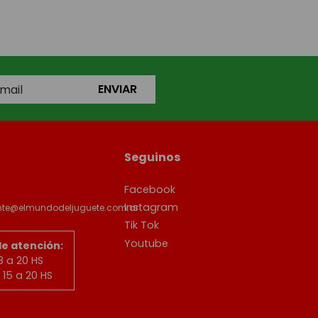
ENVIAR
Seguinos
Facebook
Instagram
ente@elmundodeljuguete.com.ar
Tik Tok
Youtube
de atención:
8 a 20 HS
15 a 20 HS