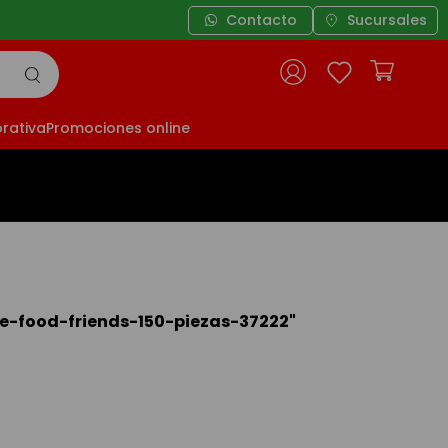
tas sin interés a partir de $49.999
Contacto
Sucursales
rativa
Promociones online
ve-food-friends-150-piezas-37222
"