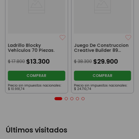
Ladrillo Blocky
Juego De Construccion
Vehículos 70 Piezas.
Creative Builder 89
Piezas
$
13
.
300
$
29
.
900
$
17
.
800
$
38
.
300
COMPRAR
COMPRAR
Precio sin impuestos nacionales:
Precio sin impuestos nacionales:
$
10
.
991
,
74
$
24
.
710
,
74
Últimos visitados