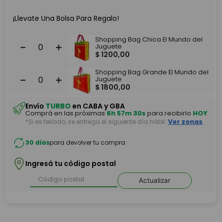
¡Llevate Una Bolsa Para Regalo!
Shopping Bag Chica El Mundo del
－
＋
Juguete
$
1200
,
00
Shopping Bag Grande El Mundo del
－
＋
Juguete
$
1800
,
00
Envío
TURBO
en CABA y GBA
Comprá en las próximas
6h 57m 30s
para recibirlo
HOY
.
*Si es feriado, se entrega el siguiente día hábil.
Ver zonas
30 días
para devolver tu compra
Ingresá tu código postal
Actualizar