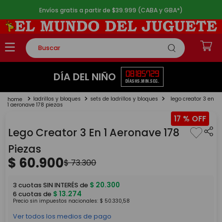
Envíos gratis a partir de $39.999 (CABA y GBA*)
Buscar
TÉRMINOS MÁS BUSCADOS
08
18
57
29
DÍA DEL NIÑO
DÍAS
HS.
MIN.
SEG.
1
.
rompecabezas
ladrillos y bloques
sets de ladrillos y bloques
lego creator 3 en
2
.
lego
1 aeronave 178 piezas
17 %
3
.
peluche
Lego Creator 3 En 1 Aeronave 178
4
.
monopatin
Piezas
5
.
toy story
$
60
.
900
$
73
.
300
$
20
.
300
3
cuotas SIN INTERÉS de
$
13
.
274
6
cuotas de
Precio sin impuestos nacionales:
$
50
.
330
,
58
Ver todos los medios de pago