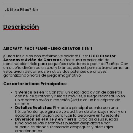
¿Utiliza Pilas?
:
No.
Descripción
AIRCRAFT: RACE PLANE - LEGO CREATOR 3 EN 1
¡Surcá los cielos con máxima velocidad! El set
LEGO Creator
Aeronave: Avión de Carreras
ofrece una experiencia de
construcción triple para pequeños aviadores a partir de 7 años. Con
un diseño dinámico en azul y blanco, este set permite transformar un
veloz avión de carreras en otras dos potentes aeronaves,
garantizando horas de juego imaginativo.
Características Principales:
3 Vehículos en 1:
Construí un detallado avión de carreras
con hélice giratoria y ruedas móviles, y luego reconstruilo en
un moderno avión a reacción (Jet) o en un helicóptero de
rescate.
Detalles Realistas:
El modelo principal cuenta con una
hélice frontal que gira de verdad, tren de aterrizaje móvil y un
soporte de exhibición para lucir la aeronave en tu estante.
Diversión en el Aire y en Tierra:
Gracias a sus ruedas
funcionales, las aeronaves pueden desplazarse por
superficies planas, recreando despegues y aterrizajes
emocionantes.