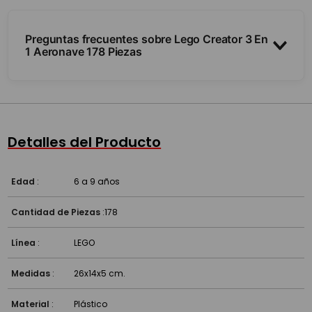
Preguntas frecuentes sobre Lego Creator 3 En
1 Aeronave 178 Piezas
¿Por qué es 3 en 1?
¿Cuántas piezas trae?
Detalles del Producto
¿Es compatible con otros sets?
Edad
:
6 a 9 años
Cantidad de Piezas
:
178
Línea
:
LEGO
Medidas
:
26x14x5 cm.
Material
:
Plástico