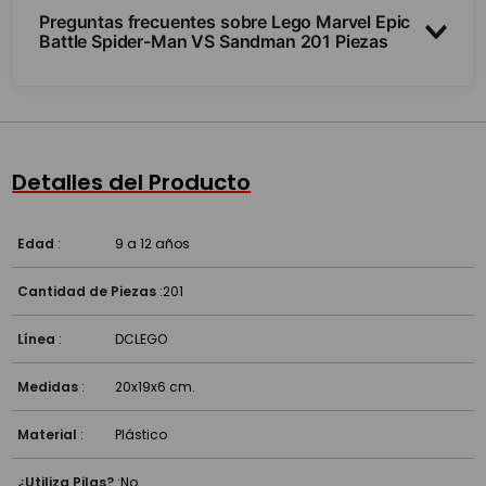
Preguntas frecuentes sobre Lego Marvel Epic
Battle Spider-Man VS Sandman 201 Piezas
¿Trae minifiguras?
¿Cuántas piezas y para qué edad?
Detalles del Producto
¿Es compatible con otros Lego?
Edad
:
9 a 12 años
Cantidad de Piezas
:
201
Línea
:
DC
LEGO
Medidas
:
20x19x6 cm.
Material
:
Plástico
¿Utiliza Pilas?
:
No