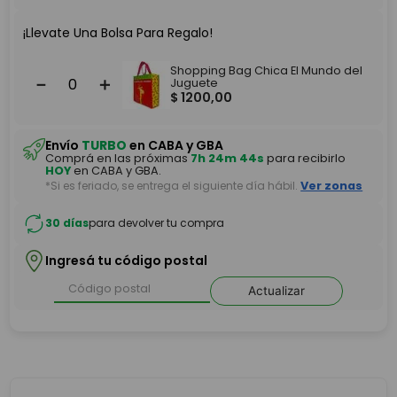
¡Llevate Una Bolsa Para Regalo!
Shopping Bag Chica El Mundo del
－
＋
Juguete
$
1200
,
00
Envío
TURBO
en CABA y GBA
Comprá en las próximas
7h 24m 43s
para recibirlo
HOY
en CABA y GBA.
*Si es feriado, se entrega el siguiente día hábil.
Ver zonas
30 días
para devolver tu compra
Ingresá tu código postal
Actualizar