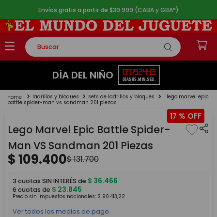
Envíos gratis a partir de $39.999 (CABA y GBA*)
Buscar
TÉRMINOS MÁS BUSCADOS
07
19
24
42
DÍA DEL NIÑO
DÍAS
HS.
MIN.
SEG.
1
.
rompecabezas
ladrillos y bloques
sets de ladrillos y bloques
lego marvel epic
2
.
lego
battle spider-man vs sandman 201 piezas
17 %
3
.
peluche
Lego Marvel Epic Battle Spider-
4
.
monopatin
Man VS Sandman 201 Piezas
5
.
toy story
$
109
.
400
$
131
.
700
$
36
.
466
3
cuotas SIN INTERÉS de
$
23
.
845
6
cuotas de
Precio sin impuestos nacionales:
$
90
.
413
,
22
Ver todos los medios de pago