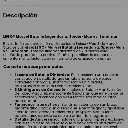
Descripción
LEGO® Marvel Batalla Legendaria: Spider-Man vs. Sandman
Revive la épica conclusión de la película
Spider-Man 3
de Marvel
Studios con el set
LEGO® Marvel Batalla Legendaria: Spider-Man
vs. Sandman
. Este cautivador diorama de 201 piezas está
diseñado para fans a partir de 9 años, permitiendo recrear un
enfrentamiento histórico en un formato de exhibición premium.
Características principales:
Escena de Batalla Dinámica:
El set presenta una base de
construcción detallada que simula una zona de obras,
completa con vigas, una farola rota y un hidrante,
capturando el caos del enfrentamiento final.
3 Minifiguras de Colección:
Incluye a Spider-Man (versión
de Tobey Maguire), el imponente Sandman que emerge de los
escombros y a Venom con sus 4 tentáculos móviles listos
para atacar.
Funciones Interactivas:
Sandman cuenta con un brazo
gigante articulado y un diseño que le permite girar y ajustarse
sobre la base arenosa, mientras que Spider-Man puede
balancearse usando su cuerda arácnida integrada.
Detalle de Aniversario:
Incluye una placa impresa exclusiva
con el título de la película, lo que lo convierte en una pieza de
colección ideal para estanterías de entusiastas de Marvel.