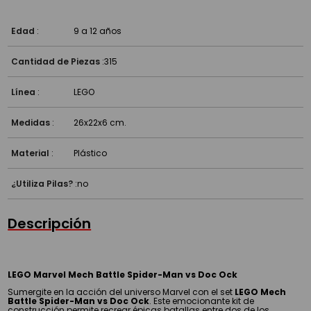
Edad
:
9 a 12 años
Cantidad de Piezas
:
315
Línea
:
LEGO
Medidas
:
26x22x6 cm.
Material
:
Plástico
¿Utiliza Pilas?
:
no
Descripción
LEGO Marvel Mech Battle Spider-Man vs Doc Ock
Sumergite en la acción del universo Marvel con el set
LEGO Mech
Battle Spider-Man vs Doc Ock
. Este emocionante kit de
construcción permite recrear épicas batallas entre dos de los