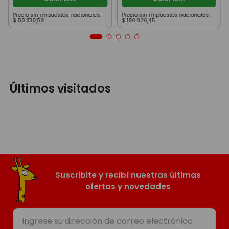
Precio sin impuestos nacionales:
Precio sin impuestos nacionales:
$
50
.
330
,
58
$
180
.
826
,
45
Últimos visitados
Suscribite y recibí nuestras últimas
ofertas y novedades