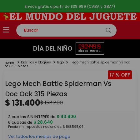
Envíos gratis a partir de $39.999 (CABA y GBA*)
Buscar
TÉRMINOS MÁS BUSCADOS
09
04
49
19
DÍA DEL NIÑO
DÍAS
HS.
MIN.
SEG.
1
.
rompecabezas
ladrillos y bloques
lego
lego mech battle spiderman vs doc
2
.
lego
ock 315 piezas
17 %
3
.
peluche
Lego Mech Battle Spiderman Vs
4
.
monopatin
Doc Ock 315 Piezas
5
.
toy story
$
131
.
400
$
158
.
800
$
43
.
800
3
cuotas SIN INTERÉS de
$
28
.
640
6
cuotas de
Precio sin impuestos nacionales:
$
108
.
595
,
04
Ver todos los medios de pago