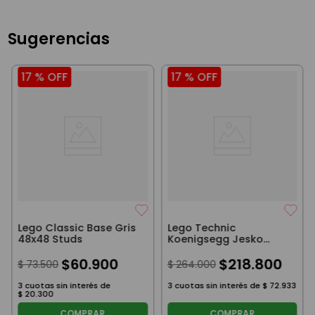
Sugerencias
17 %
OFF
17 %
OFF
Lego Classic Base Gris
Lego Technic
48x48 Studs
Koenigsegg Jesko
Absolut Grey Hypercar
$
60
.
900
$
218
.
800
$
73
.
500
$
264
.
000
3
cuotas sin interés de
3
cuotas sin interés de
$
72
.
933
$
20
.
300
COMPRAR
COMPRAR