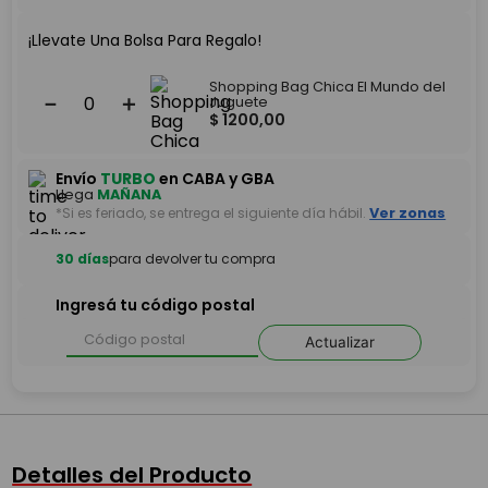
¡Llevate Una Bolsa Para Regalo!
Shopping Bag Chica El Mundo del
－
＋
Juguete
$
1200
,
00
Envío
TURBO
en CABA y GBA
Llega
MAÑANA
*Si es feriado, se entrega el siguiente día hábil.
Ver zonas
30 días
para devolver tu compra
Ingresá tu código postal
Actualizar
Detalles del Producto